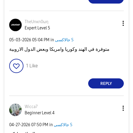
TheUnκn0ωη
Expert Level 5
جالاكسى S
in
05:04 PM
‎05-03-2026
متوفرة في الهند وكوريا وامريكا وبعض الدول الاروبية
1
Like
REPLY
Wicca7
Beginner Level 4
جالاكسى S
in
07:50 PM
‎04-27-2026