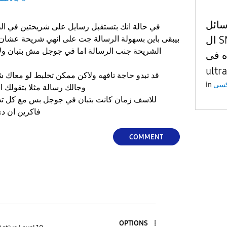
سائل
في حالة انك بتستقبل رسايل على شريحتين في ال
ال SMS اللى اتمسحت ليه
بيبقى باين بسهولة الرسالة جت على انهي شريحة عشان بي
الشريحة جنب الرسالة اما في جوجل مش بتبان ولا
 s25
ultra
قد تبدو حاجة تافهه ولاكن ممكن تخلبط لو معاك
in
وجالك رسالة مثلا بتقولك اشحن رصيدك او اي عرض
للاسف زمان كانت بتبان في جوجل بس مع كل تحد
فاكرين ان د
COMMENT
OPTIONS