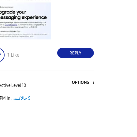
REPLY
1
Like
OPTIONS
Active Level 10
جالاكسى S
in
 PM