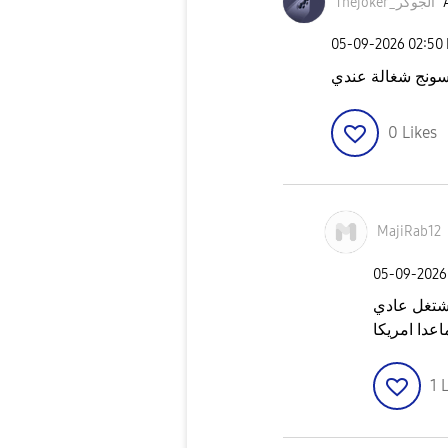
Thejoker_الجوكر
‎05-09-2026
02:50
سونج شغالة عندي
0
Likes
MajiRab12
‎05-09-2026
يشتغل عادي
1
L