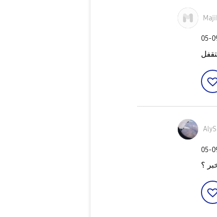
Maji
‎05-
تقفل
AlyS
‎05-
بر ؟