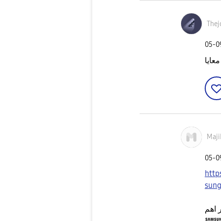
‎05-
معايا
Maji
‎05-
htt
sung
 اهم