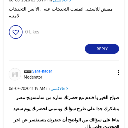
جالاكسى S
in
05:55 PM
‎06-06-2020
مفيش للاسف.. اتمنعت التحديثات عنه .. الا بس التحديثات
الامنيه
0
Likes
REPLY
Sara-nader
Moderator
جالاكسى S
in
11:19 AM
‎06-07-2020
صباح الخير يا فندم مع حضرتك ساره من سامسونج مصر
بنشكرك جدا على طرح سؤالك وبنتمنى لحضرتك يوم سعيد
بناءا على سؤالك من الواضح أن حضرتك بتستفسر عن اخر
s8
تحديث خاص بال