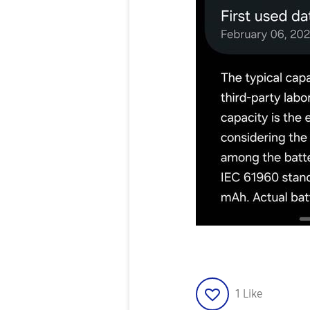
1
Like