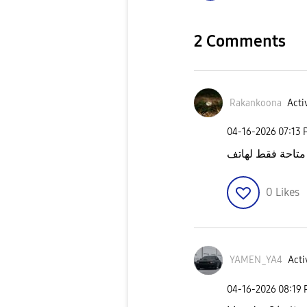
2 Comments
Rakankoona
Acti
‎04-16-2026
07:13 
0
Likes
YAMEN_YA4
Acti
‎04-16-2026
08:19