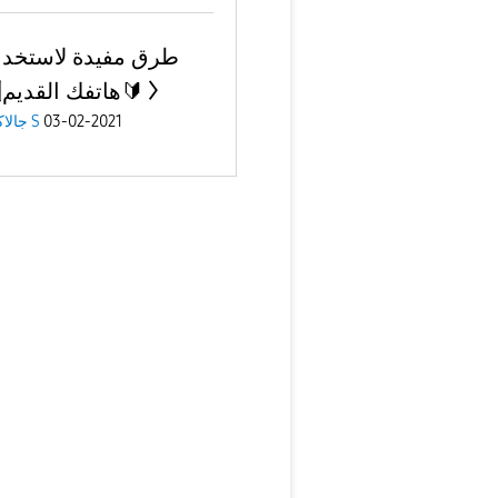
هاتفك القديم1️⃣0️⃣🔰
جالاكسى S
03-02-2021