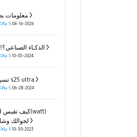
معلومات بط
جالاكسى S
04-16-2026
الذكـاء الصناعي؟!(١-٤)
جالاكسى S
10-05-2024
تسريبات s25 ultra
جالاكسى S
06-28-2024
كيف تقيس (watt)
لجوالك وشا
جالاكسى S
10-30-2023