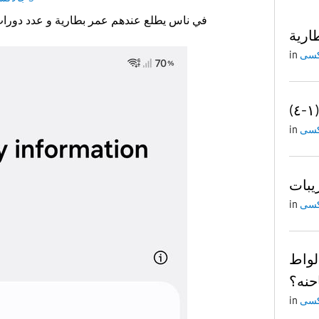
في ناس يطلع عندهم عمر بطارية و عدد دورات شحن كيف طلعها عندي
ارية
in
in
in
الواط
حنه؟
in