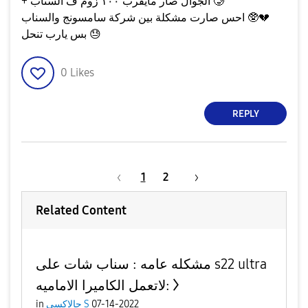
+ الجوال صار مايقرب ١٠٠ زوم ف السناب 🥲
💔
احس صارت مشكلة بين شركة سامسونج والسناب 🥸
😓
بس يارب تنحل
0
Likes
REPLY
1
2
Related Content
مشكله عامه : سناب شات على s22 ultra
لاتعمل الكاميرا الاماميه:
07-14-2022
جالاكسى S
in