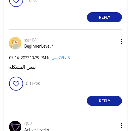
REPLY
sss404
Beginner Level 4
جالاكسى S
in
10:29 PM
‎07-14-2022
نفس المشكله
0
Likes
REPLY
Q99
Active Level 6