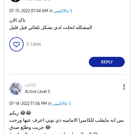
جالاكسى S
in
01:04 AM
‎07-15-2022
تاكد الان
المشكله انحلت لدي بشكل تلقائي قبل قليل
0
Likes
REPLY
yo905
Active Level 5
جالاكسى S
in
11:06 PM
‎07-14-2022
😂
😂
زيكم
بس انه مايقلب للكاميرا الاماميه ذي توني اعرف عنها ورحت
😂
جربت وطلع صدق