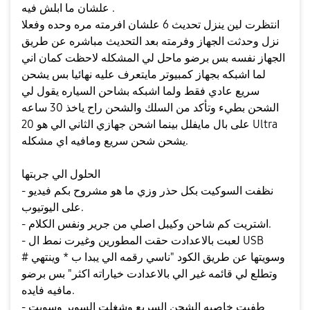
علشان ما ابلش فيه .
انتظرت لين ينزل تحديث 6 علشان افرمته مره وحده وفعلا
نزل وحدثت الجهاز وفرمته بعد التحديث مباشره عن طريق
الجهاز نفسه بس برضو ماحل لي المشكله لاحظت كمان اني
لما اشبكه بجهاز كمبيوتر مايتعرف عليه نهائيا بس يشحن
سريع عادي فقط ولما اشبكه بشاحن السياره يقول لي
الشحن بطيء وتأكد من السلك والشحن راح ياخذ 30 ساعه
على بال مايفلل بينما اشحن جهازي الثاني الي هو 20 Ultra
يشحن شحن سريع ومافيه اي مشكله.
الحلول الي جربتها
- نظفت السوكيت بكل حذر وزي ما هو مشروح بكم فيديو
على اليوتيوب.
- اشتريت كم شاحن وكيبل اصلي من جرير ونفس الكلام.
- لعبت بالاعدادت حقت المطورين وغيرت نمط ال USB
وسويتها عن طريق الكود "ناسي رقمه الي يبدا ب * وينتهي #
وتطلع لي قائمه غير الي بالاعدادت خياراته اكثر" بس برضو
مافيه فايده.
- طفيت خاصيه الشحن السريع وشغلت السوبر وسويت