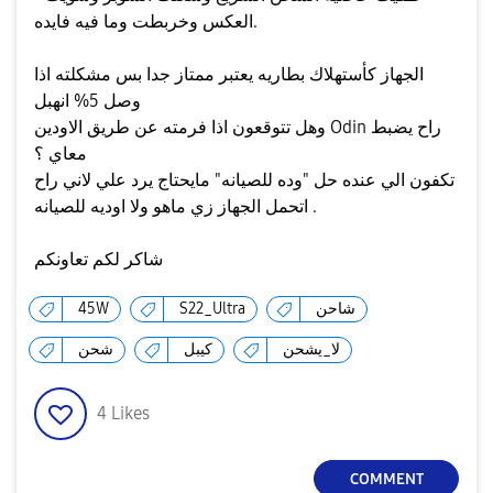
العكس وخربطت وما فيه فايده.
الجهاز كأستهلاك بطاريه يعتبر ممتاز جدا بس مشكلته اذا
وصل 5% انهبل
وهل تتوقعون اذا فرمته عن طريق الاودين Odin راح يضبط
معاي ؟
تكفون الي عنده حل "وده للصيانه" مايحتاج يرد علي لاني راح
اتحمل الجهاز زي ماهو ولا اوديه للصيانه .
شاكر لكم تعاونكم
شاحن
S22_Ultra
45W
لا_يشحن
كيبل
شحن
4
Likes
COMMENT