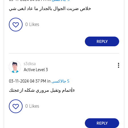
خلاص ضربت الجوال بالجدار ما عاد ابغى شي
0
Likes
REPLY
s3dksa
Active Level 3
جالاكسى S
in
04:37 PM
‎03-11-2024
👍
تمام وتقبل مروري شكله ازعجتك
0
Likes
REPLY