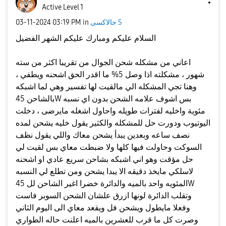
Active Level 1
جالاكسى S
in
03:19 PM
‎03-11-2024
السلام عليكم ومبارك عليكم الشهر الفضيل
اعاني من مشكله شحن الجوال من تقريبا اكثر من سته
شهور ، مشكلته اذا وصل 5% ما اقدر الحق اشحنه ويطفي ،
وهنا تجي المشكله الي مالقيت لها تفسير وهي لما اشبكه
بالشاحن 45W بس اشوف علامه الشحن بدون اي نسبه
مئوية واخليه لفترات طويله واحاول اشغله مايرضى ، دخلت
اليوتيوب ودورت حل للمشكله والكثير يقول خليه يشحن لمده
نصف ساعه وبعدين يبدأ يشحن معاك واللي يقول نظف
السوكت وحاولت فيها كلها ولا ضبطت معاي بس لقيت لي
حل مؤقت وهو اني اشبكه بشاحن سريع عادي او اشحنه
لاسلكي مايخذ دقيقه الا يبدا يشحن ومن تطلع لي النسبه
المئويه واحد بالميه والدائرة خضرا اغير الشاحن لل 45W
وتقلب الدائرة لونها ازرق علشان الشحن السوبر فاست
وفعلا مايطول ويشحن فل ويقعد معاي الى اليوم الثاني
وصرت كل ما قرب للعشرين بالميه اعلنت حاله الطواري