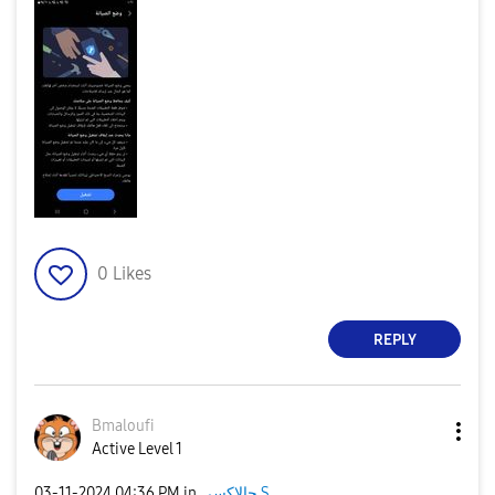
0
Likes
REPLY
Bmaloufi
Active Level 1
جالاكسى S
in
04:36 PM
‎03-11-2024