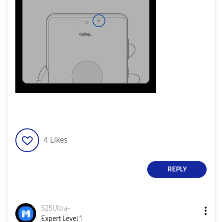
4
Likes
REPLY
S25Ultra-
Expert Level 1