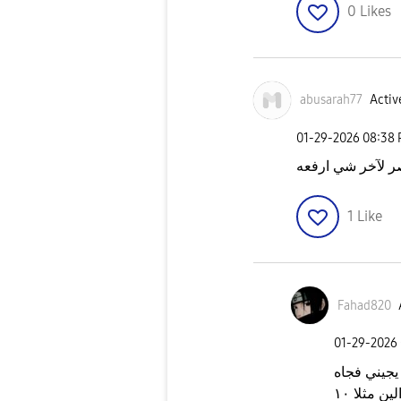
0
Likes
abusarah77
Activ
‎01-29-2026
08:38
ر لآخر شي ارفعه
1
Like
Fahad820
‎01-29-2026
جيني فجاه
منبه فائت يعني مثلا حطيت منبه ٧ و ٧: ١٠ الين مثلا ١٠