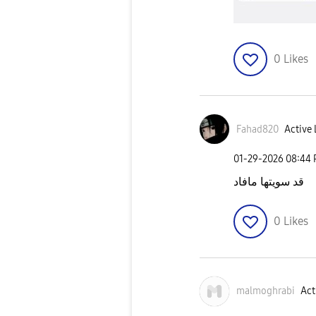
0
Likes
Fahad820
Active 
‎01-29-2026
08:44
قد سويتها مافاد
0
Likes
malmoghrabi
Act