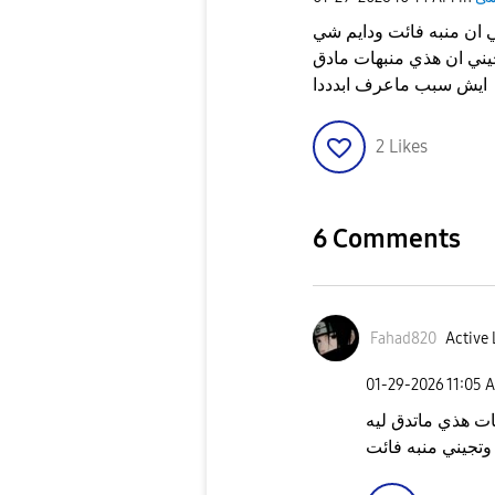
ي ان منبه فائت ودايم شي
يني ان هذي منبهات مادق
ايش سبب ماعرف ابدددا
2
Likes
6 Comments
Fahad820
Active 
‎01-29-2026
11:05 
ات هذي ماتدق ليه
تجيني منبه فائت