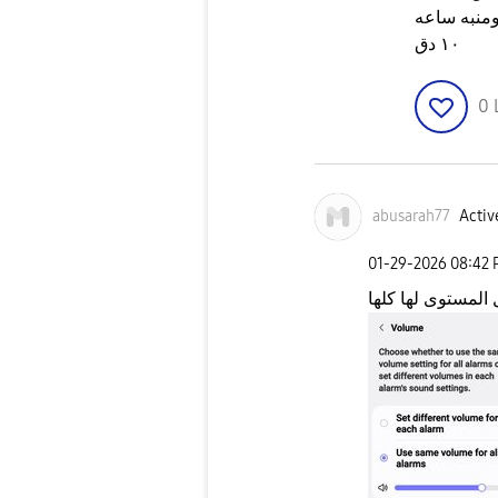
ائت ومنبه ساعه
١٠ دق
0
abusarah77
Activ
‎01-29-2026
08:42
المستوى لها كلها