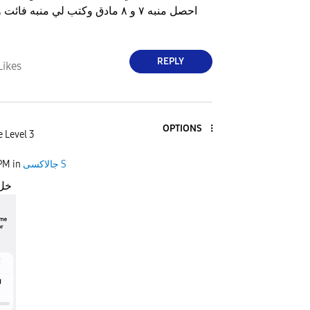
احصل منبه ٧ و ٨ مادق وكتب لي منبه ف
REPLY
Likes
OPTIONS
e Level 3
جالاكسى S
in
 PM
خل 