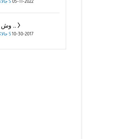
05-11-2022
جالاكسى S
وش الحل ..
10-30-2017
جالاكسى S