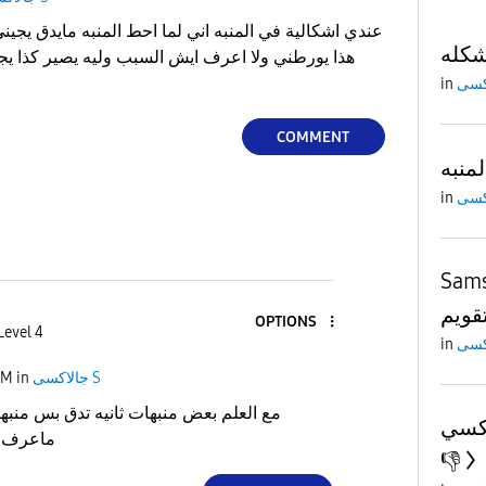
عندي اشكالية في المنبه اني لما احط المنبه مايدق يجين
كله
هذا يورطني ولا اعرف ايش السبب وليه يصير كذا يج
in
COMMENT
منبه
in
Sams
تقويم
OPTIONS
Level 4
in
جالاكسى S
in
AM
مع العلم بعض منبهات ثانيه تدق بس منبه
 S22+
ماعرف و
👎