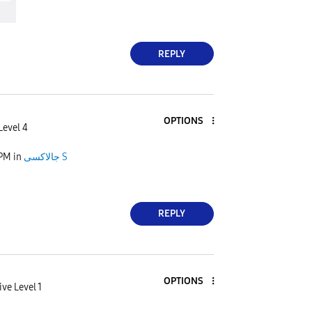
REPLY
OPTIONS
Level 4
جالاكسى S
in
 PM
REPLY
OPTIONS
ive Level 1