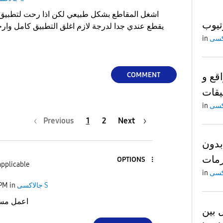
اشغل المقاطع بشكل طبيعي لكن اذا رحت لتطبيق 
تيوب
يقطع عندي جدا لدرجة لازم اغلق التطبيق كامل و
in
قع و
COMMENT
يقات
in
Previous
1
2
Next
بدون
OPTIONS
applicable
in
جالاكسى S
in
 PM
اعمل مسح
picture