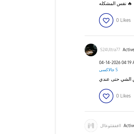
🔥
نفس المشكله
0
Likes
S24Ultra77
Active
‎04-14-2026
04:19
جالاكسى S
 الشي حتى عندي
0
Likes
Activ
ااففقثثوعاال