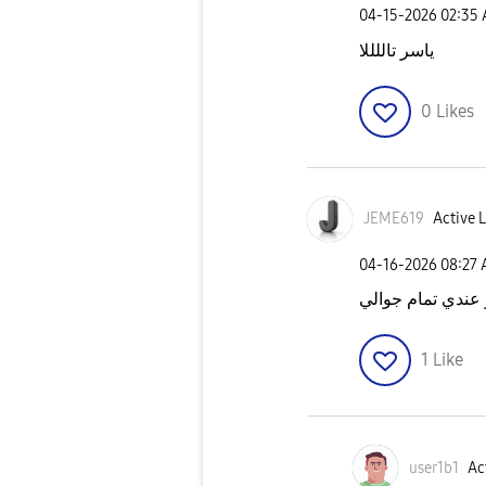
‎04-15-2026
02:35
ياسر تاللللا
0
Likes
JEME619
Active L
‎04-16-2026
08:27
1
Like
user1b1
Ac