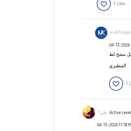
1
Like
K-ALMutair
‎04-13-2026
المطيزي
1
L
Active Level
7عابر
‎04-13-2026
11:18 