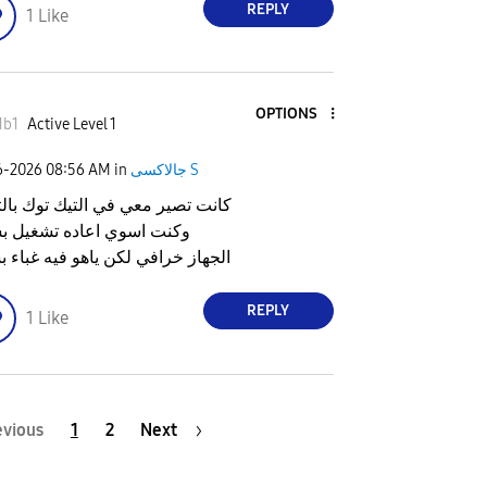
REPLY
1
Like
OPTIONS
1b1
Active Level 1
جالاكسى S
in
08:56 AM
6-2026
كانت تصير معي في التيك توك بالت
وكنت اسوي اعاده تشغيل بس
الجهاز خرافي لكن ياهو فيه غباء 
REPLY
1
Like
evious
1
2
Next