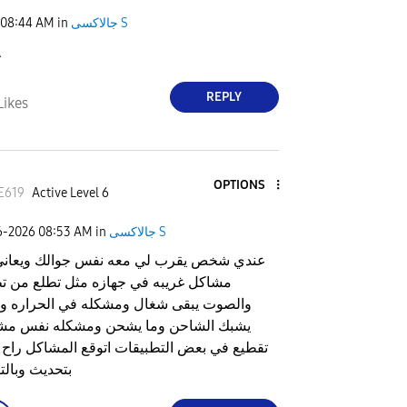
جالاكسى S
in
08:44 AM
A
REPLY
Likes
OPTIONS
E619
Active Level 6
جالاكسى S
in
08:53 AM
6-2026
عندي شخص يقرب لي معه نفس جوالك ويعان
مشاكل غريبه في جهازه مثل تطلع من ت
والصوت يبقى شغال ومشكله في الحراره واح
يشبك الشاحن وما يشحن ومشكله نفس مش
تقطيع في بعض التطبيقات اتوقع المشاكل راح 
بتحديث وبالت