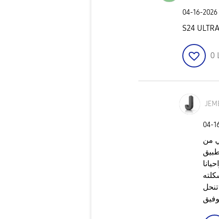
‎04-16-2026
S24 ULTR
0
JEM
‎04-1
ي من
طبيق
يانا
كلته
تنحل
وفيق