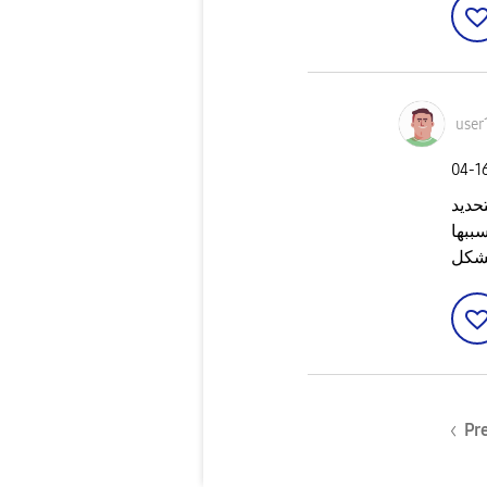
user
‎04-1
حديد
ببها
بشكل
Pr