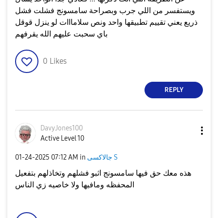
ويستفسر من اللي جرب وبصراحة سامسونج فشلت فشل
ذريع يعني تقييم تطبيقها واحد ونص سلامااات لو ينزل قوقل
باي سحبت عليهم الله يقرفهم
0
Likes
REPLY
DavyJones100
Active Level 10
جالاكسى S
in
07:12 AM
‎01-24-2025
هذه معك حق فيها سامسونج اثبو فشلهم وتخاذلهم بتفعيل
المحفظه ومافيها ولا خاصيه زي الناس