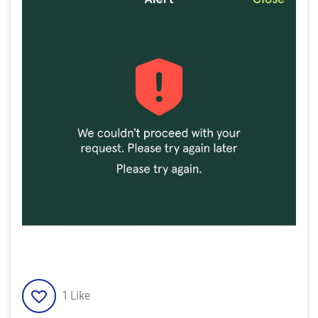
1
Like