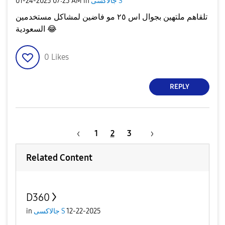
جالاكسى S
in
07:23 AM
‎01-24-2025
تلقاهم ملتهين بجوال اس ٢٥ مو فاضين لمشاكل مستخدمين
😂
السعودية
0
Likes
REPLY
1
2
3
Related Content
D360
12-22-2025
جالاكسى S
in