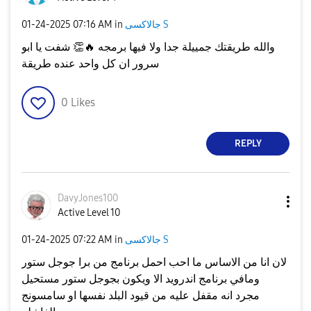
جالاكسى S
in
07:16 AM
‎01-24-2025
والله طريقتك جمييلة جدا ولا فيها برمجه
🔥
👏
شفت يا ابو
سرور ان كل واحد عنده طريقة
0
Likes
REPLY
DavyJones100
Active Level 10
جالاكسى S
in
07:22 AM
‎01-24-2025
لان انا من الاساس ما احب احمل برنامج من برا جوجل ستور
ومافي برنامج اندرويد الا ويكون بجوجل ستور مستحيل
مجرد انه مقفل عليه من قيود البلد نفسها او سامسونج