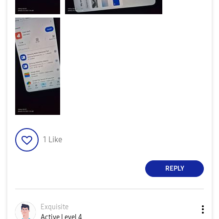
1
Like
REPLY
Exquisite
Active Level 4