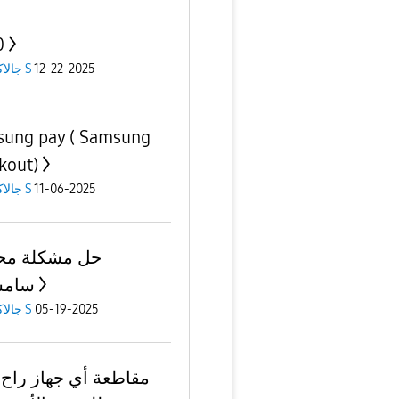
0
12-22-2025
جالاكسى S
ung pay ( Samsung
kout)
11-06-2025
جالاكسى S
حل مشكلة مح
سامس
05-19-2025
جالاكسى S
مقاطعة أي جهاز راح 