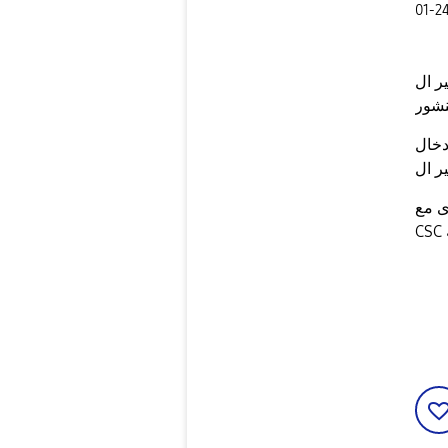
‎01-2
ه ارسل لي
دخال
ى مع