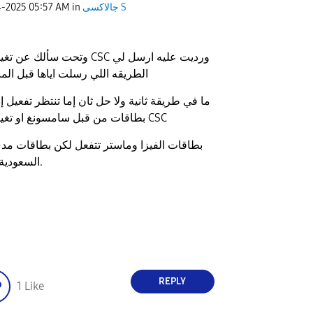
جالاكسى S
in
05:57 AM
4-2025
وتحت سألك عن تغيير ال CSC ورديت علي
الطريقه اللي رسلت اياها قبل المنشور
ما في طريقة ثانية ولا حل ثان إما تنتظر تفعيل إ
بطاقات من قبل سامسونغ او تغيير ال CSC
بطاقات الفيزا وماستر تتفعل لكن بطاقات مد
CSC السعودية.
REPLY
1
Like