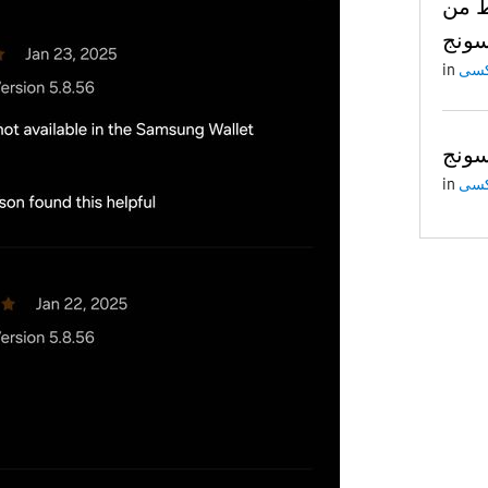
ط من
ونج
in
ونج
in