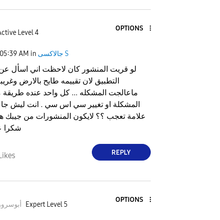
OPTIONS
ctive Level 4
جالاكسى S
in
05:39 AM
لو قريت المنشور كان لاحظت اني اسأل عن 
التطبيق لان تقييمه طايح بالارض وغري
ماعالجت المشكله ... كل واحد عنده طريقة 
المشكلة او تغيير سي اس سي . انت ليش جا
علامة تعجب ؟؟ لايكون المنشورات من جيبك ه
شكرا ع
REPLY
Likes
OPTIONS
Expert Level 5
أبوسرور٢٢