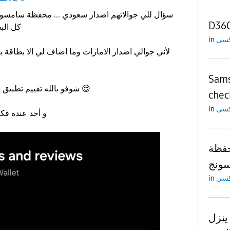
سؤال للي جوالاتهم اصدار سعودي ... محفظة سامسو
D36
كل البطاقات بدون اي مشاكل ؟
in
لأني جوالي اصدار الامارات وما اضاف لي الا بطاقة ب
Sams
😌
شوفو بالله تقييم تطبيق سامسونج واليت 1.5 من 5
chec
in
و أحد عنده فك
فظة
ونج
in
ينزل