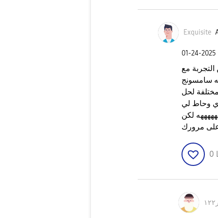
Exquisite
A
‎01-24-2025
التجربة مع
به سامسونج
مختلفة لحل
ي وحاط لي
هههههه لكن
لى مرورك
0
١