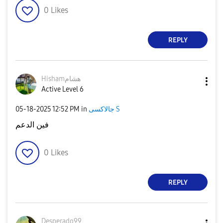
0
Likes
REPLY
Hishamهشام
Active Level 6
‎05-18-2025
12:52 PM
in
جالاكسى S
فين الدعم
0
Likes
REPLY
Desperado99