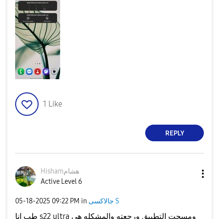
1
Like
REPLY
Hishamهشام
Active Level 6
‎05-18-2025
09:22 PM
in
جالاكسى S
طب انا s22 ultra ومسحت التطبيق ورجعته والمشكله هي