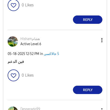
0
Likes
REPLY
Hishamهشام
Active Level 6
‎05-18-2025
12:52 PM
in
جالاكسى S
فين الدعم
0
Likes
REPLY
Desperado99