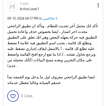
THMR
Active Level 1
جالاكسى S
in
04:17 PM
‎09-13-2024
تأكد انك محمل آخر تحديث للنظام ، وتأكد ان تطبيق الراجحي
محدث اخر اصدار ، ايضا بخصوص حذف واعادة تحميل
التطبيق فيه حركة يجهله البعض وهي انك تعلق على التطبيق
وتطلع لك قائمة ، بجنب اسم التطبيق فيه علامة
❗
️ تضغط
عليه تطلع لك قائمة ، 1 بالاسفل ايقاف إجباري تضغط عليه
وترجع تحاول تفتحه ، 2 اذا ما نفع ارجع افتح القائمة واضغط
على مكان التخزين وبعده مسح البيانات (كأنك محمله من
جديد) .
ايضا تطبيق الراجحي معروف اول ما يدخل يوم الجمعه تبدأ
عندهم الصيانة وغالبا تتعطل خدماته
0
Likes