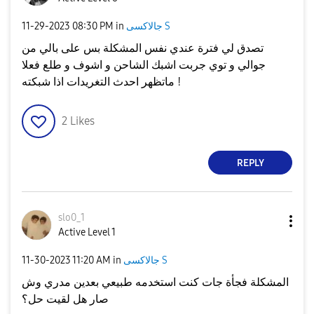
جالاكسى S
in
08:30 PM
‎11-29-2023
تصدق لي فترة عندي نفس المشكلة بس على بالي من
جوالي و توي جربت اشبك الشاحن و اشوف و طلع فعلا
ماتظهر احدث التغريدات اذا شبكته !
2
Likes
REPLY
slo0_1
Active Level 1
جالاكسى S
in
11:20 AM
‎11-30-2023
المشكلة فجأة جات كنت استخدمه طبيعي بعدين مدري وش
صار هل لقيت حل؟