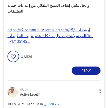
والحل يكفي إيقاف المسح التلقائي من إعدادات حماية
التطبيقات
https://r2.community.samsung.com/t5/إرشادات-
المجتمع/تحديث-حل-مشكلة-عدم-تثبيت-التطبيقات/td-
p/17105145...
2
Likes
REPLY
AQ07
Active Level 1
جالاكسى S
in
02:29 PM
‎10-09-2024