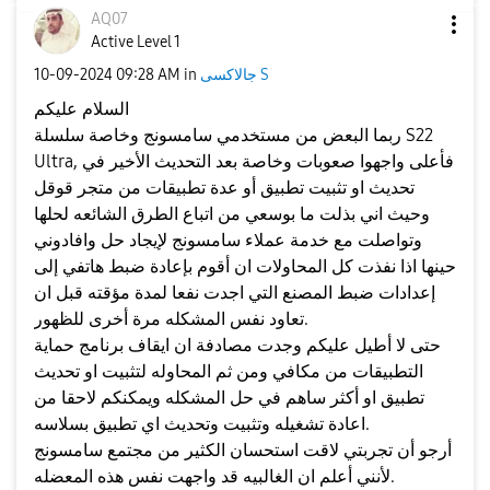
AQ07
Active Level 1
جالاكسى S
in
09:28 AM
‎10-09-2024
السلام عليكم
ربما البعض من مستخدمي سامسونج وخاصة سلسلة S22
Ultra, فأعلى واجهوا صعوبات وخاصة بعد التحديث الأخير في
تحديث او تثبيت تطبيق أو عدة تطبيقات من متجر قوقل
وحيث اني بذلت ما بوسعي من اتباع الطرق الشائعه لحلها
وتواصلت مع خدمة عملاء سامسونج لإيجاد حل وافادوني
حينها اذا نفذت كل المحاولات ان أقوم بإعادة ضبط هاتفي إلى
إعدادات ضبط المصنع التي اجدت نفعا لمدة مؤقته قبل ان
تعاود نفس المشكله مرة أخرى للظهور.
حتى لا أطيل عليكم وجدت مصادفة ان ايقاف برنامج حماية
التطبيقات من مكافي ومن ثم المحاوله لتثبيت او تحديث
تطبيق او أكثر ساهم في حل المشكله ويمكنكم لاحقا من
اعادة تشغيله وتثبيت وتحديث اي تطبيق بسلاسه.
أرجو أن تجربتي لاقت استحسان الكثير من مجتمع سامسونج
لأنني أعلم ان الغالبيه قد واجهت نفس هذه المعضله.