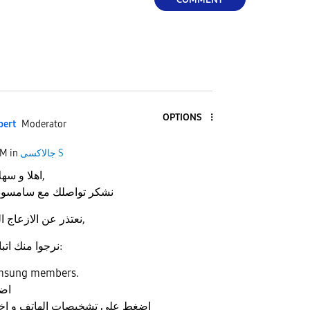
OPTIONS
pert
Moderator
جالاكسى S
in
PM
اهلا و سهلا بك عميلنا الكريم,
نشكر تواصلك مع سامسونج
نعتذر عن الازعاج الذي يواجه حضرتك,
نرجوا منك اتباع الخطوات التالية:
1- افتح تطبيق ng members
2- 
3- اضغط على تشخيصات الهاتف و اختبر المايكرفون