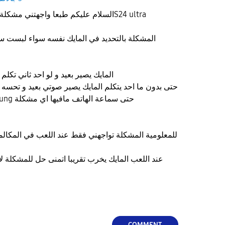
السلام عليكم طبعا واجهتني مشكلة من اول ما اشتريت هاتفS24 ultra
المشكلة بالتحديد في المايك نفسه سواء لبست 
المايك يصير بعيد و لو احد ثاني تكلم
حتى بدون ما احد يتكلم المايك يصير صوتي بعيد و تحسه
سماعتي أصلية من Samsung حتى سماعة الهاتف مافيها اي مشكلة
للمعلومية المشكلة تواجهني فقط عند اللعب في المكال
عند اللعب المايك يخرب تقريبا اتمنى حل للمشكلة ل
COMMENT