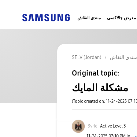
معرض جالاكسى
منتدى النقاش
نتدى النقاش
SELV (Jordan)
Original topic:
مشكلة المايك
(Topic created on: 11-24-2025 07:1
3vrid
Active Level 3
‎11-24-2025
07:10 PM
in