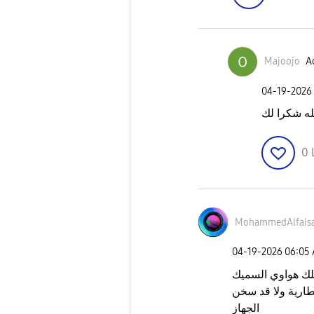
Majoojo
Ac
‎04-19-2026
ه شكرا لك
0
MohammedAlfais
‎04-19-2026
06:05
ن هواوي 66 واط وسلك هواوي السميك
طارية ولا قد سخن
الجهاز