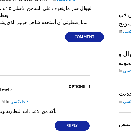
الجوال ص
 في
يعطي سرعة شحن بطييئه جدا
مما إضطرني أن أستخدم شاحن هونور الذي ي
in
COMMENT
ال و
خونة
in
OPTIONS
Level 2
حديث
in
جالاكسى S
in
 PM
تأكد من الاعدادات البطارية و
نقص
REPLY