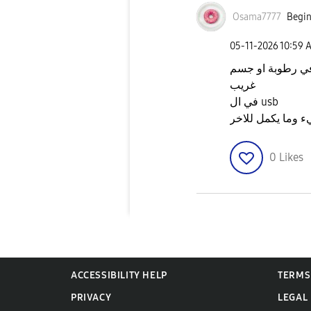
Osama7777
Begin
‎05-11-2026
10:59 
في رطوبة او جسم
غريب
في ال usb
 وما يكمل للاخر
0
Likes
ACCESSIBILITY HELP
TERMS
PRIVACY
LEGAL