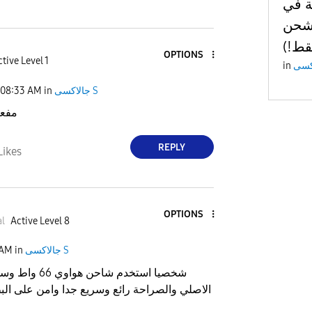
S25 Ult
2 دورة شحن
قط!)
OPTIONS
tive Level 1
in
جالاكسى S
in
08:33 AM
مفعل
REPLY
Likes
OPTIONS
a
l
Active Level 8
جالاكسى S
in
 AM
شخصيا استخدم شاح
الاصلي والصراحة رائع وسريع جدا وامن على الب