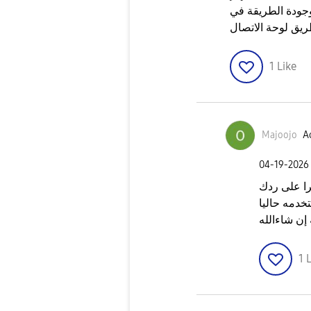
جودة الطريقة في
يق لوحة الاتصال
1
Like
Majoojo
Ac
‎04-19-2026
ا على ردك
خدمه حاليا
إن شاءالله
1
L