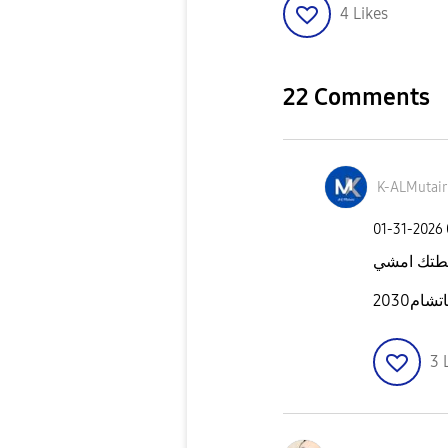
4
Likes
22 Comments
K-ALMutair
‎01-31-2026
تك امشي
ام2030
3