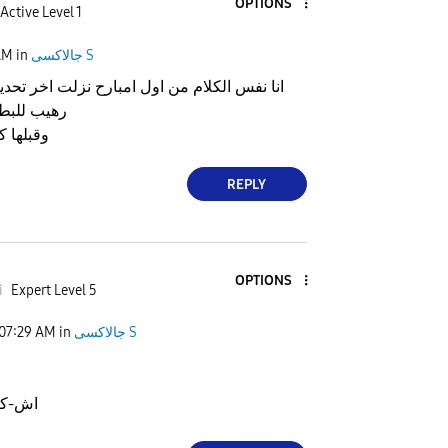
OPTIONS
Active Level 1
جالاكسى S
in
AM
انا نفس الكلام من اول امبارح نزلت اخر تحدي
رهيب للبطا
وقبلها ك
REPLY
OPTIONS
i
Expert Level 5
جالاكسى S
in
07:29 AM
اش-كاتش