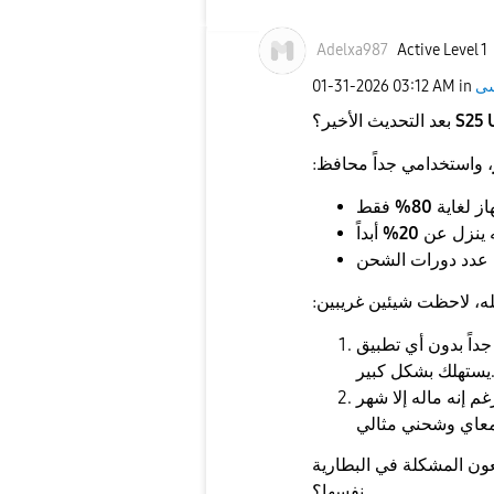
Adelxa987
Active Level 1
‎01-31-2026
03:12 AM
in
S25 
بعد التحديث الأخير؟
، واستخدامي جداً محافظ:
از لغاية
80%
يه ينزل عن
20%
له، لاحظت شيئين غريبين:
داً بدون أي تطبيق
ك بشكل كبير.
م إنه ماله إلا شهر
عون المشكلة في البطارية
نفسها؟