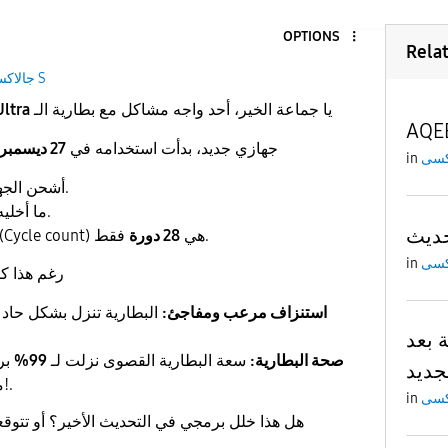
OPTIONS
Rela
جالاكسى S
​يا جماعة الخير، أحد واجه مشاكل مع بطارية الـ
Ultra
AQE
​جهازي جديد، بدأت استخدامه في
27 ديسمبر
in
فقط.
​أشحن الجه
أبداً.
​ما أخل
فقط.
​عدد دورات الشحن (Cycle count) هي
28 دورة
in
​رغم هذا ك
استنزاف مرعب ومفاجئ:
البطارية تنزل بشكل حاد ج
يستهل
 بعد
صحة البطارية:
سعة البطارية القصوى نزلت لـ
99%
برغ
جديد
معاي وشحني مثالي!.
in
​هل هذا خلل برمجي في التحديث الأخير؟ أو تتوق