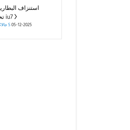
استنزاف البطارية
تحديث iu7
05-12-2025
جالاكسى S