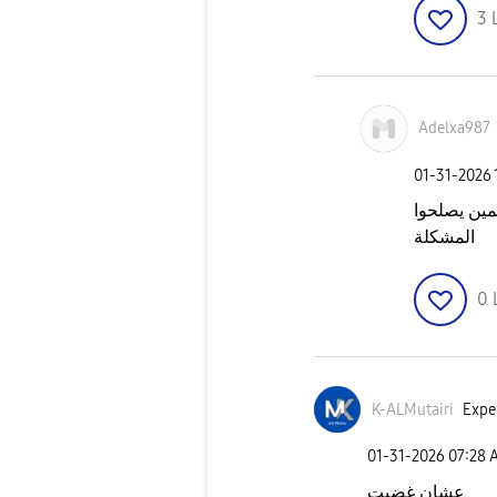
3
Adelxa987
‎01-31-2026
مين يصلحوا
المشكلة
0
K-ALMutairi
Exper
‎01-31-2026
07:28 
عشان غضيت