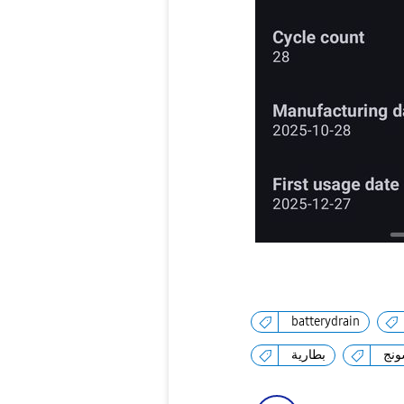
batterydrain
نج
بطارية