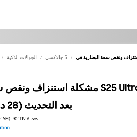
جالاكسى S
الجوالات الذكية
مشكلة استنزاف ونقص سعة البط
بعد التحديث (28 دورة شحن فقط!)
12 AM)
1119
Views
ution