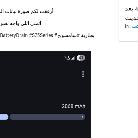
 بعد
أرفقت لكم صورة بيانات ال
​أتمنى اللي واجه نفس
in
​#Samsung #S25Ultra #BatteryDrain #S25Series #بطارية #سامسونج