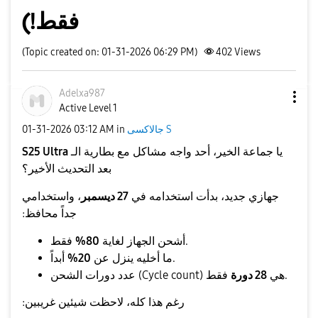
فقط!)
(Topic created on: 01-31-2026 06:29 PM)
402
Views
Adelxa987
Active Level 1
جالاكسى S
in
03:12 AM
‎01-31-2026
​يا جماعة الخير، أحد واجه مشاكل مع بطارية الـ
S25 Ultra
بعد التحديث الأخير؟
​جهازي جديد، بدأت استخدامه في
27 ديسمبر
، واستخدامي
جداً محافظ:
فقط.
​أشحن الجهاز لغاية
80%
أبداً.
​ما أخليه ينزل عن
20%
فقط.
​عدد دورات الشحن (Cycle count) هي
28 دورة
​رغم هذا كله، لاحظت شيئين غريبين: