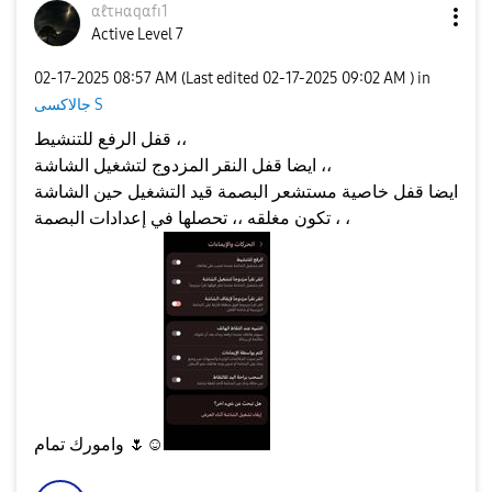
αℓτнαqαfɪ1
Active Level 7
‎02-17-2025
08:57 AM
(Last edited
‎02-17-2025
09:02 AM
) in
جالاكسى S
قفل الرفع للتنشيط ،،
ايضا قفل النقر المزدوج لتشغيل الشاشة ،،
ايضا قفل خاصية مستشعر البصمة قيد التشغيل حين الشاشة
تكون مغلقه ،، تحصلها في إعدادات البصمة ، ،
☺️
🌷
وامورك تمام