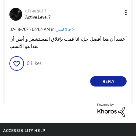
αℓτнαqαfɪ1
Active Level 7
جالاكسى S
in
06:03 AM
‎02-18-2025
أعتقد أن هذا أفضل حل، انا قمت بإغلاق المستشعر و أظن أن
هذا هو الأنسب.
0
Likes
REPLY
ACCESSIBILITY HELP