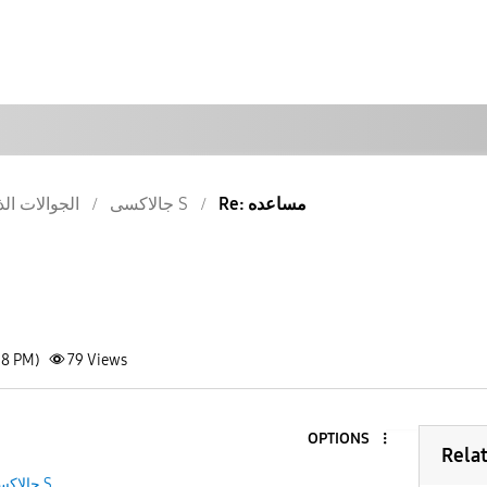
Re: مساعده
جالاكسى S
الجوالات الذ
58 PM)
79
Views
OPTIONS
Rela
جالاكسى S