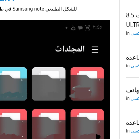
في طريقه اقدر ارجع بيها واجهة Samsung note للشكل الطبيعي
مساعده لو سمحت 8.5 S23
ULT
in
عده
in
هاتف
in
عده
in