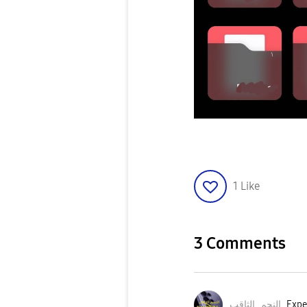
1
Like
3 Comments
Expe
النجم_الثاقب