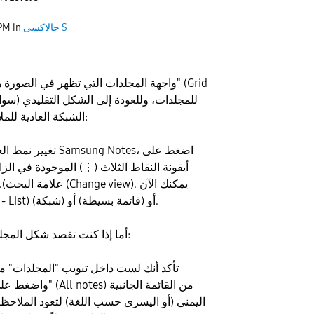
جالاكسى S
in
 PM
​واجهة المجلدات التي تظهر في الصورة هي 
الشبكة العادية للملاحظات)، اتبع الآتي:
​تغيير نمط العرض: داخل
أيقونة النقاط الثلاث (⋮) الموجودة في الزاو
علامة البحث). ​اختر تغيير 
الاختيار بين (قائمة - List) أو (قائمة بسيطة) أو (شبكة).
​أما إذا كنت تقصد شكل المجلدات الملونة الكبير:
​تأكد أنك لست داخل تبويب "المجلدات" من 
واضغط على "كل الملاحظ
اليمنى (أو اليسرى حسب اللغة) لتعود الملاحظ