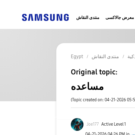
معرض جالاكسى
منتدى النقاش
كية
منتدى النقاش
Egypt
Original topic:
مساعده
(Topic created on: 04-21-2026 05:
Joe177
Active Level 1
‎04-21-2026
04:26 PM
in