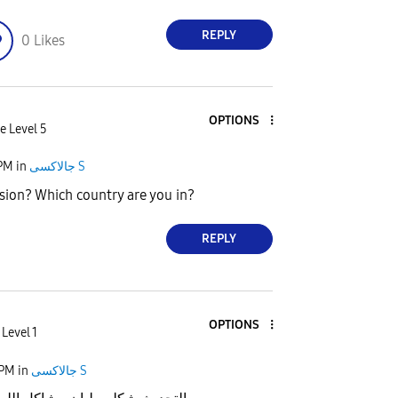
REPLY
0
Likes
OPTIONS
e Level 5
 PM
in
جالاكسى S
rsion? Which country are you in?
REPLY
OPTIONS
 Level 1
 PM
in
جالاكسى S