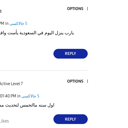
OPTIONS
4
 PM
in
جالاكسى S
يارب ينزل اليوم في السعودية يأست واق
REPLY
OPTIONS
Active Level 7
01:40 PM
in
جالاكسى S
اول سنه مااتحمس لتحديث مشا
REPLY
Likes