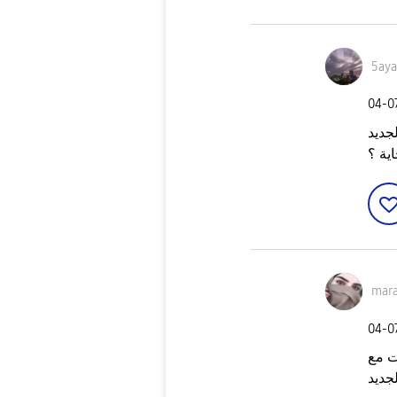
5aya
‎04-0
جديد
اية ؟
mar
‎04-0
ت مع