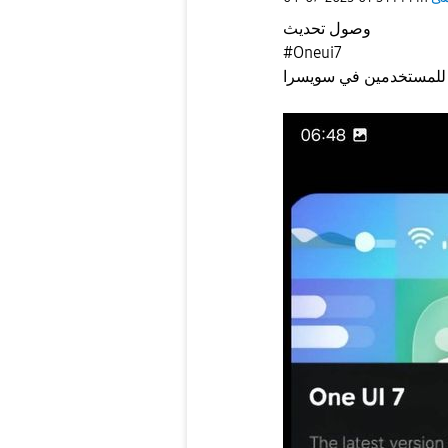
وصول تحديث
‎#Oneui7
للمستخدمين في سويسرا