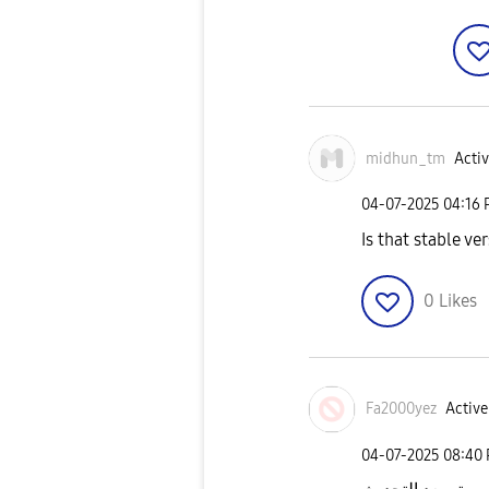
midhun_tm
Activ
‎04-07-2025
04:16
Is that stable ve
0
Likes
Fa2000yez
Active
‎04-07-2025
08:40