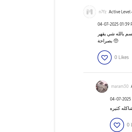
n7fz
Active Level 
‎04-07-2025
01:39
سم بالله شي يقهر
بصراحة 🥺
0
Likes
maram30
‎04-07-2025
كله كثيره
0