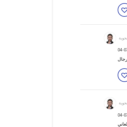
وية
‎04-0
رجال
وية
‎04-0
عاني