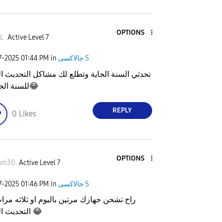
OPTIONS
L
Active Level 7
7-2025
01:44 PM
in
جالاكسى S
تحدثي السنة الجاية وتطلع لك مشاكل التحديث ال
للسنة الج
😂
REPLY
0
Likes
OPTIONS
am30
Active Level 7
7-2025
01:46 PM
in
جالاكسى S
راح تشحن جهازك مرتين باليوم او ثلاثه مرا
التحديث الجديد
😂