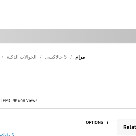
مرام
جالاكسى S
الجوالات الذكية
31 PM)
668
Views
OPTIONS
Rela
جالاكسى S