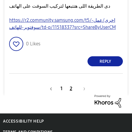
دى الطريقة اللى هتتبعها لتركيب السوفت على الهاتف
https://r2.community.samsung.com/t5/اخرى/عمل-
سوفتوير-للهاتف/td-p/11518337?src=ShareByUserCM
0
Likes
REPLY
1
2
ACCESSIBILITY HELP