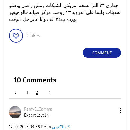
جهازي ٢٣ الترا نسخه امريكي الشبكات ومش راضي يوصلو
تحديثات ولسا علي اندرويد ١٣ روحت مركز صيانه قالو هيغير
بورده ب٢٤ الف وانا عايز حل دلوقت
0
Likes
COMMENT
10 Comments
1
2
RamyELGammal
Expert Level 4
‎12-27-2025
03:38 PM
in
جالاكسى S