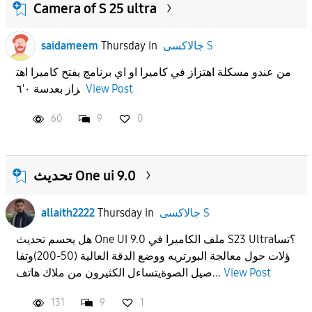
Camera of S 25 ultra
جالاكسى S
in
Thursday
saidameem
من عندو مسكلة اهتزاز في كاميرا او اي برنامج يفتح كاميرا اهت
View Post
زاز بعدسة ٠'٦
60
9
0
تحديث One ui 9.0
جالاكسى S
in
Thursday
allaith2222
هل يحسم تحديث One UI 9.0 ملف الكاميرا في S23 Ultra؟تسا
ؤلات حول معالجة البورتريه ووضع الدقة العالية (50-200)وتفا
View Post
صيل الصوة​يتساءل الكثيرون من ملاك هاتف...
131
9
1