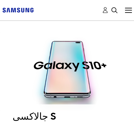
جالاكسى S