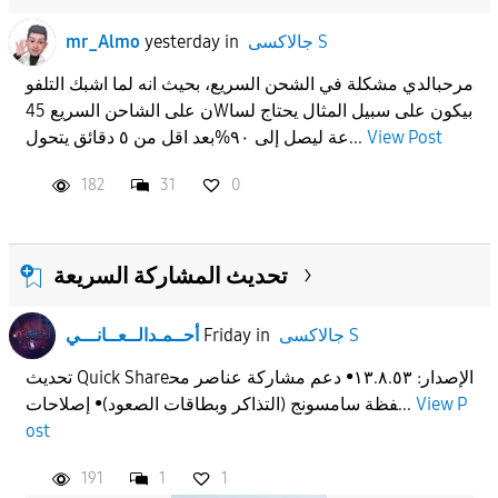
جالاكسى S
in
yesterday
mr_Almo
مرحبالدي مشكلة في الشحن السريع، بحيث انه لما اشبك التلفو
ن على الشاحن السريع 45Wبيكون على سبيل المثال يحتاج لسا
View Post
عة ليصل إلى ٩٠%بعد اقل من ٥ دقائق يتحول...
182
31
0
تحديث المشاركة السريعة
جالاكسى S
in
Friday
أحــمـدالــعــانـــي
تحديث Quick Shareالإصدار: ١٣.٨.٥٣• دعم مشاركة عناصر مح
View P
فظة سامسونج (التذاكر وبطاقات الصعود)• إصلاحات...
ost
191
1
1