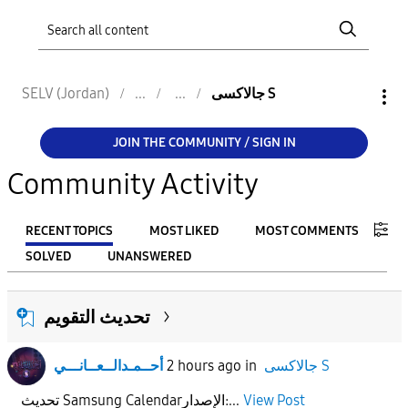
جالاكسى S
SELV (Jordan)
JOIN THE COMMUNITY / SIGN IN
Community Activity
RECENT TOPICS
MOST LIKED
MOST COMMENTS
SOLVED
UNANSWERED
FILTER:
تحديث التقويم
From
جالاكسى S
in
2 hours ago
أحــمـدالــعــانـــي
To
View Post
تحديث Samsung Calendarالإصدار:...