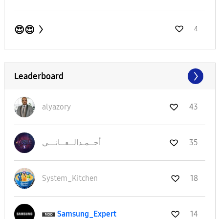
😍😍
4
Leaderboard
alyazory
43
35
أحــمـدالــعــا
نـــي
System_Kitchen
18
Samsung_Expert
14