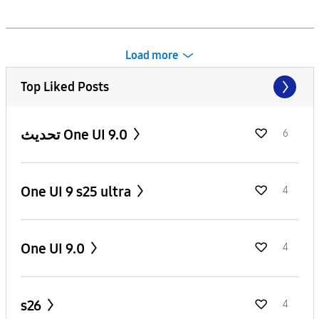
Load more
Top Liked Posts
تحديث One UI 9.0
6
One UI 9 s25 ultra
4
One UI 9.0
4
s26
4