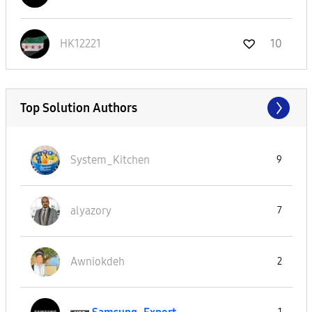
HK12221
10
Top Solution Authors
System_Kitchen
9
alyazory
7
Awniokdeh
2