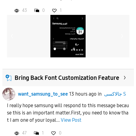
43
0
1
APPLY
Bring Back Font Customization Feature
جالاكسى S
in
13 hours ago
want_samsung_to_see
​I really hope samsung will respond to this message becau
se this is an important matter.​First, you need to know tha
t I am one of your loyal...
View Post
47
1
0