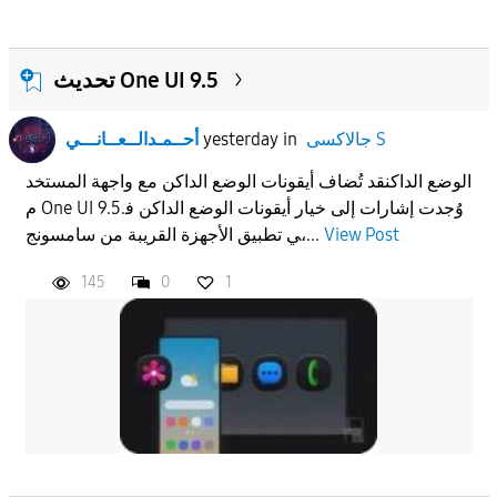
تحديث One UI 9.5
جالاكسى S
in
yesterday
أحــمـدالــعــانـــي
الوضع الداكنقد تُضاف أيقونات الوضع الداكن مع واجهة المستخد
م One UI 9.5.وُجدت إشارات إلى خيار أيقونات الوضع الداكن ف
View Post
ي تطبيق الأجهزة القريبة من سامسونج،...
145
0
1