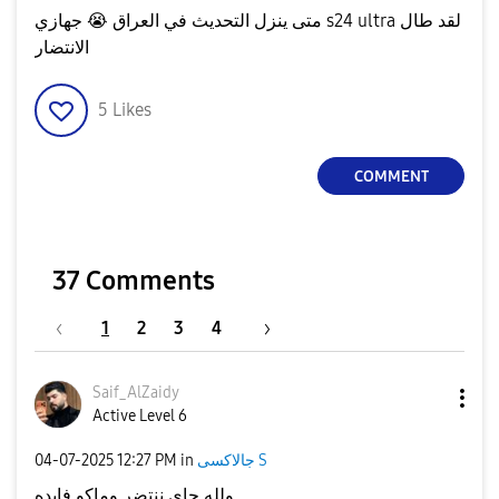
جهازي s24 ultra لقد طال
😭
متى ينزل التحديث في العراق
الانتضار
5
Likes
COMMENT
37 Comments
1
2
3
4
Saif_AlZaidy
Active Level 6
‎04-07-2025
12:27 PM
in
جالاكسى S
ولله جاي ننتضر وماكو فايده