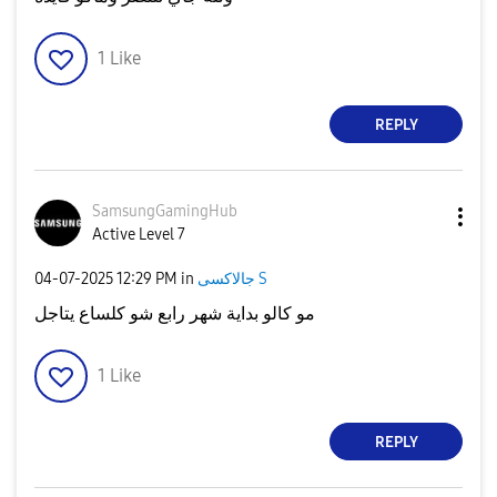
1
Like
REPLY
SamsungGamingHu
b
Active Level 7
‎04-07-2025
12:29 PM
in
جالاكسى S
مو كالو بداية شهر رابع شو كلساع يتاجل
1
Like
REPLY