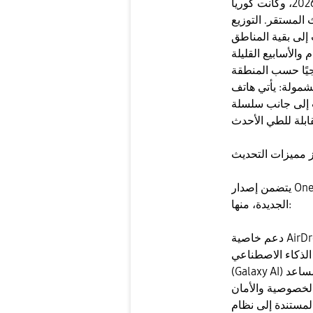
الانطلاق الرسمي: بدأ التوزيع في 6 مايو 2026، وكانت كوريا
 المستقر. التوزيع
إلى بقية المناطق
والأسابيع القليلة
جيًا حسب المنطقة
أتي هاتف S24 Ultra ضمن
انب سلسلة Galaxy S25
ز مميزات التحديث
يتضمن إصدار One UI 8.5 مجموعة من التحسينات والمزايا
الجديدة، منها:
دعم خاصية AirDrop عبر Quick Share لتسهيل مشاركة الملفات
الذكاء الاصطناعي
(Galaxy AI) مع مساعد Bixby المدعوم من Perplexity. تحسينات
الخصوصية والأمان