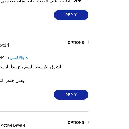
❤
🙏
اضغط على الثلاث نقاط بجانب تعليقي واختر "قبلت الحل".
REPLY
OPTIONS
evel 4
جالاكسى S
in
 AM
للشرق الاوسط اليوم رح يبدأ بارسا
يعني خلص انت
REPLY
OPTIONS
Active Level 4