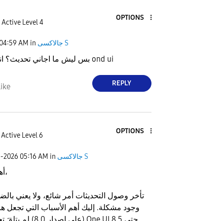
OPTIONS
Active Level 4
جالاكسى S
in
04:59 AM
بس ليش ما اجاني تحديث؟ اني باقي 8.0 ond ui
REPLY
ike
OPTIONS
Active Level 6
جالاكسى S
in
05:16 AM
1-2026
أهلاً بك،
تأخر وصول التحديثات أمر شائع، ولا يعني بالض
وجود مشكلة. إليك أهم الأسباب التي تجعل ها
(على إصدار 8.0) لم يتلقَ تحديث 