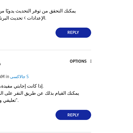
يمكنك التحقق من توفر التحديث يدويًا من
الإعدادات > تحديث البرنامج > تنزيل وتثبيت.
REPLY
OPTIONS
6
جالاكسى S
in
 AM
إذا كانت إجابتي مفيدة، يرجى قبولها كحل.
يمكنك القيام بذلك عن طريق النقر على الن
تعليقي واختيار "قبول الحل".
REPLY