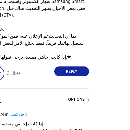
بجهاز الكمبيوتر واستخدام برنامج  Smart
Switch، ففي بعض الأ
الهواء (OTA).
خلاصة:
بما أن التحديث تم الإعلان عنه، فمن المؤك
سيصل لهاتفك قريباً، فقط يحتاج الأمر لبعض الصبر.
إذا كانت إجابتي مفيدة، يرجى قبولها كحل.❤
REPLY
2
Likes
OPTIONS
6
جالاكسى S
in
AM
إذا كانت إجابتي مفيدة، أعطني قبلت الحل.