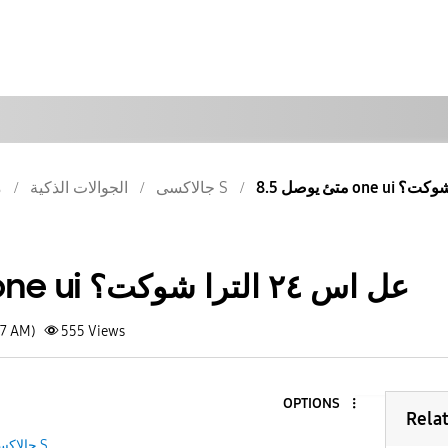
جالاكسى S
الجوالات الذكية
م
متئ يوصل 8.5 one ui عل اس ٢٤ الترا شوكت؟
47 AM)
555
Views
OPTIONS
Rela
جالاكسى S