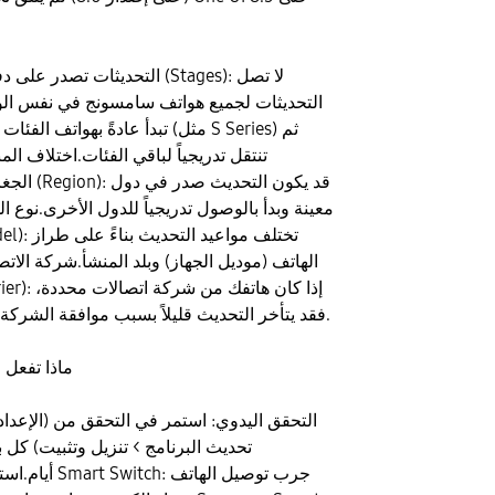
التحديثات تصدر على دفعات (Stages):
التحديثات لجميع هواتف سامسونج في نفس ال
تبدأ عادةً بهواتف الفئات العليا (مثل ries
تنتقل تدريجياً لباقي الفئات.اختلاف ال
الجغرافية (Region): قد
معينة وبدأ بالوصول تدريجياً للدول الأخرى.نوع ا
(Model): تختلف مواعيد
الهاتف (موديل الجهاز) وبلد المنشأ.شركة الاتص
(Carrier): إذا كان هاتفك
فقد يتأخر التحديث قليلاً بسبب موافقة الشركة عليه.
ماذا تفعل 
التحقق اليدوي: استمر في التحقق من (الإعداد
تحديث البرنامج > تنزيل وتثبيت) كل 
أيام.استخدام Smart Switch: