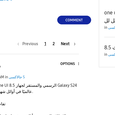
را s22 شوكت
ل لل
COMMENT
in
Previous
1
2
Next
8.
in
OPTIONS
6
جالاكسى S
in
 AM
Ultra عالميًا في أوائل شهر مايو 2026.
تفا