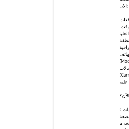
الآن:
 لا تصل
وقت.
S Se) ثم
منطقة
 يكون التحديث صدر في دول
لهاتف
 التحديث بناءً على طراز
الات
 من شركة اتصالات محددة،
الآن؟
ات >
بضعة
 جرب توصيل الهاتف