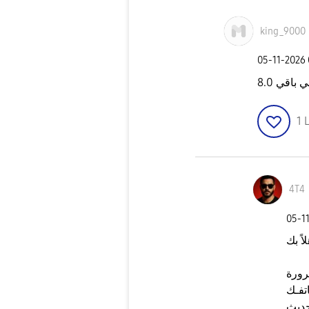
king_9000
‎05-11-2026
1
L
4T4
‎05-1
رورة
تفـك
One UI 8.5 حتى