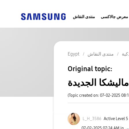
معرض جالاكسى
منتدى النقاش
Egypt
منتدى النقاش
كية
Original topic:
ماليشكا الجديدة
(Topic created on: 07-02-2025 08:
L_H_3586
Active Level 5
‎07-02-2025
07:24 AM
in