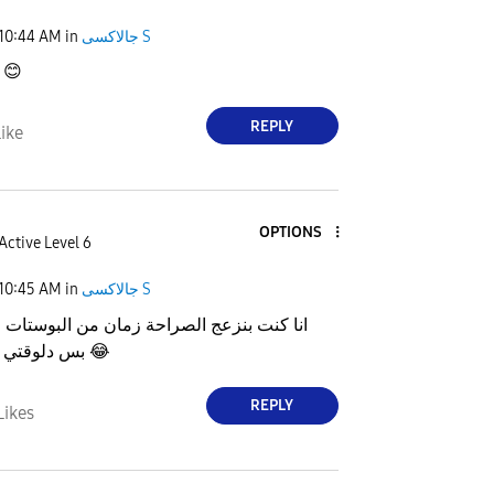
10:44 AM
in
جالاكسى S
عادي سبي
😊
REPLY
ike
OPTIONS
Active Level 6
10:45 AM
in
جالاكسى S
انا كنت بنزعج الصراحة زمان من البوستات 
بس دلوقتي لقيتها عادي
😂
REPLY
Likes