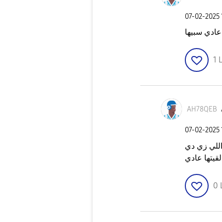
‎07-02-2025
ها
1
L
AH78QEB
‎07-02-2025
اللي زي دي
0