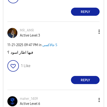
REPLY
MR_AMR
Active Level 3
جالاكسى S
in
09:47 PM
‎11-21-2025
فيها اطار اسود ؟
1
Like
REPLY
maher_1409
Active Level 6