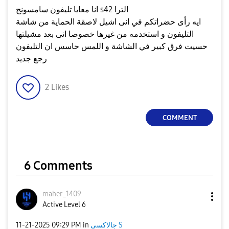
انا معايا تليفون سامسونج s42 الترا
ايه رأى حضراتكم في انى اشيل لاصقة الحماية من شاشة
التليفون و استخدمه من غيرها خصوصا انى بعد مشيلتها
حسيت فرق كبير في الشاشة و اللمس حاسس ان التليفون
رجع جديد
2
Likes
COMMENT
6 Comments
maher_1409
Active Level 6
جالاكسى S
in
09:29 PM
‎11-21-2025