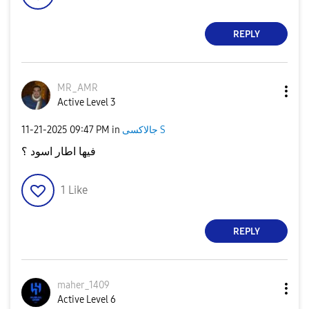
REPLY
MR_AMR
Active Level 3
جالاكسى S
in
09:47 PM
‎11-21-2025
فيها اطار اسود ؟
1
Like
REPLY
maher_1409
Active Level 6