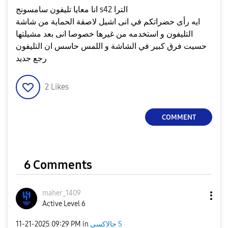
انا معايا تليفون سامسونج s42 الترا
ايه رأى حضراتكم في انى اشيل لاصقة الحماية من شاشة
التليفون و استخدمه من غيرها خصوصا انى بعد مشيلتها
حسيت فرق كبير في الشاشة و اللمس حاسس ان التليفون
رجع جديد
2
Likes
COMMENT
6 Comments
maher_1409
Active Level 6
جالاكسى S
in
09:29 PM
‎11-21-2025