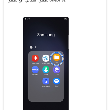
تطبيق "ملفاتي" مع تطبيق OneDrive.