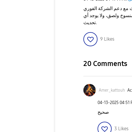
 مع دعم الشركة الفوري
 كلام منسوخ ولصق، ولا يوجد أي
تحديث.
9
Likes
20 Comments
Amer_kattouh
Ac
‎04-13-2025
04:51
صحيح
3
Likes