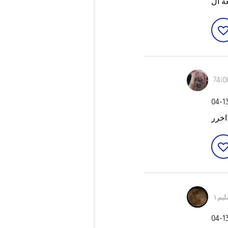
74i0
‎04-1
اخرر
يم١
‎04-1