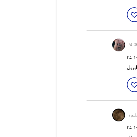
74i0
‎04-1
بريل
يم١
‎04-1