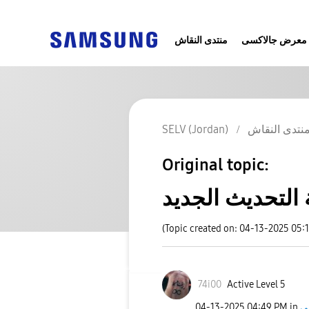
معرض جالاكسى
منتدى النقاش
نتدى النقاش
SELV (Jordan)
Original topic:
 التحديث الجديد
(Topic created on: 04-13-2025 05:
74i00
Active Level 5
‎04-13-2025
04:49 PM
in