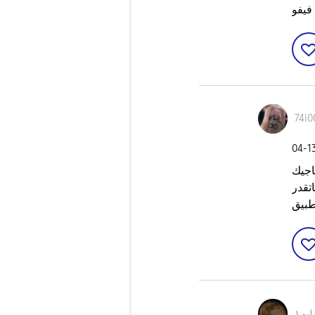
74i0
‎04-1
اجيك
اتقدر
طبيق
يم١