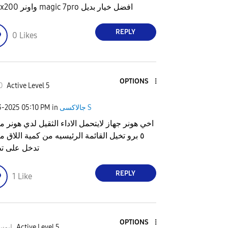
فيفو x200 واونر magic 7pro افضل خيار بديل
REPLY
0
Likes
OPTIONS
0
Active Level 5
جالاكسى S
in
05:10 PM
3-2025
اخي هونر جهاز لايتحمل الاداء الثقيل لدي هونر م
٥ برو تخيل القائمة الرئيسيه من كمية اللاق م
تدخل على ت
REPLY
1
Like
OPTIONS
Active Level 5
ابوسل