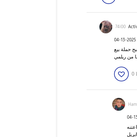
74i00
Acti
‎04-13-2025
ح حملة بيع
0
Ham
‎04-1
عتنه