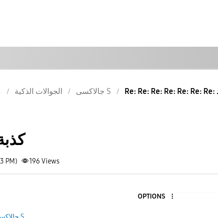
د
جالاكسى S
الجوالات الذكية
م
كذبة
13 PM)
196
Views
OPTIONS
جالاكسى S