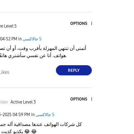
OPTIONS
ve Level 5
جالاكسى S
in
04:52 PM
أتمنى أن تنتهي المهزلة بأقرب وقت، أو أن تصب
هواتف. أنا عن نفسي سأشتري هاتفًا من ريلمي.
REPLY
Likes
OPTIONS
idan
Active Level 3
جالاكسى S
in
04:59 PM
3-2025
كل شركات الهواتف عندها مصداقية أله جما
😂
😂
بكذبو كذبت ابريل