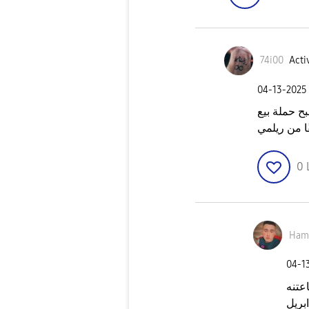
74i00
Acti
‎04-13-2025
ح حملة بيع
0
Ham
‎04-1
عتنه