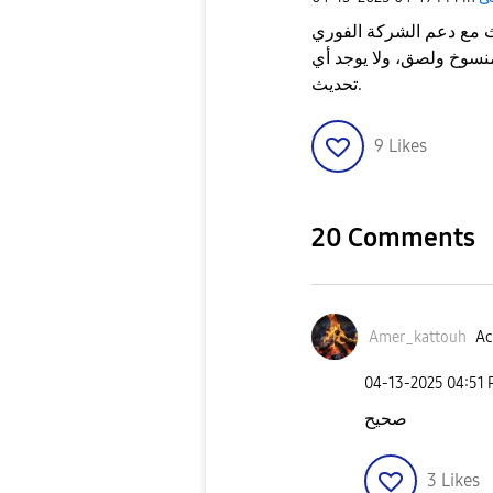
 مع دعم الشركة الفوري
 كلام منسوخ ولصق، ولا يوجد أي
تحديث.
9
Likes
20 Comments
Amer_kattouh
Ac
‎04-13-2025
04:51
صحيح
3
Likes