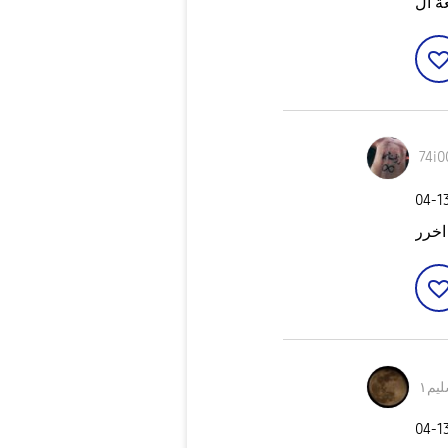
74i0
‎04-1
اخرر
يم١
‎04-1