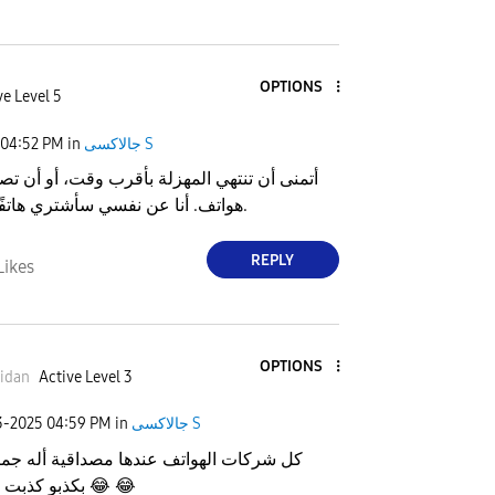
OPTIONS
ve Level 5
جالاكسى S
in
04:52 PM
أتمنى أن تنتهي المهزلة بأقرب وقت، أو أن تصب
هواتف. أنا عن نفسي سأشتري هاتفًا من ريلمي.
REPLY
Likes
OPTIONS
idan
Active Level 3
جالاكسى S
in
04:59 PM
3-2025
كل شركات الهواتف عندها مصداقية أله جما
😂
😂
بكذبو كذبت ابريل