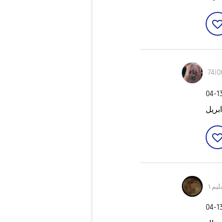
74i0
‎04-1
بريل
يم١
‎04-1