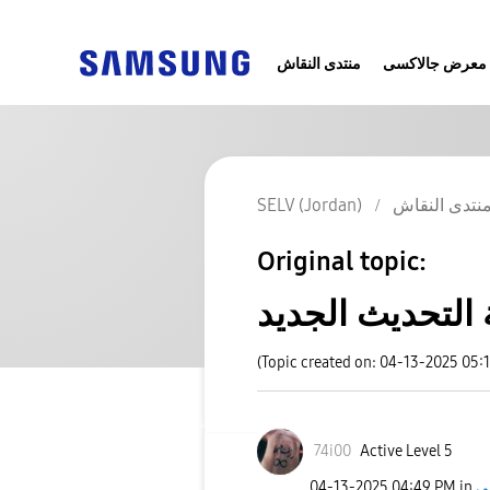
معرض جالاكسى
منتدى النقاش
نتدى النقاش
SELV (Jordan)
Original topic:
 التحديث الجديد
(Topic created on: 04-13-2025 05:
74i00
Active Level 5
‎04-13-2025
04:49 PM
in