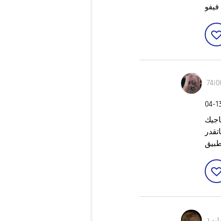
74i0
‎04-1
اجيك
اتقدر
طبيق
يم١