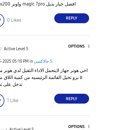
فيفو x200 واونر magic 7pro افضل خيار بديل
REPLY
0
Likes
OPTIONS
0
Active Level 5
جالاكسى S
in
05:10 PM
3-2025
اخي هونر جهاز لايتحمل الاداء الثقيل لدي هونر م
٥ برو تخيل القائمة الرئيسيه من كمية اللاق م
تدخل على ت
REPLY
1
Like
OPTIONS
Active Level 5
ابوسل