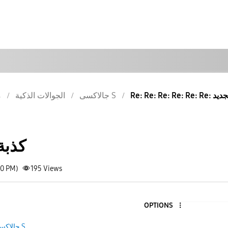
ديث الجديد
جالاكسى S
الجوالات الذكية
م
كذبة
10 PM)
195
Views
OPTIONS
جالاكسى S