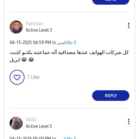
Hamidan
Active Level 3
جالاكسى S
in
04:59 PM
‎04-13-2025
كل شركات الهواتف عندها مصداقية أله جماعتنه بكذبو كذبت
😂
😂
ابريل
1
Like
REPLY
74i00
Active Level 5
جالاكسى S
in
05:00 PM
‎04-13-2025