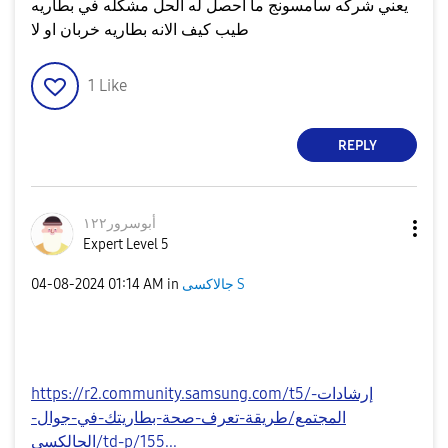
يعني شركه سامسونج ما احصل له الحل مشكله في بطاريه
طيب كيف الانه بطاريه خربان او لا
1
Like
REPLY
أبوسرور١٢٢
Expert Level 5
جالاكسى S
in
01:14 AM
‎04-08-2024
https://r2.community.samsung.com/t5/إرشادات-
المجتمع/طريقة-تعرف-صحة-بطاريتك-في-جوال-
الجالكسي/td-p/155...