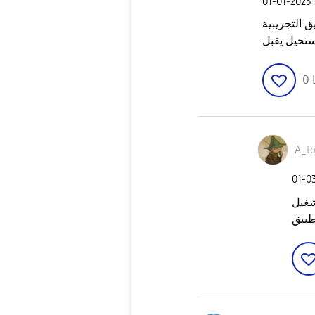
‎01-01-2025
VP اي برنامج شغال به فلوس
تحيل يقبل
0
A_t
‎01-0
 vpn
طبيق