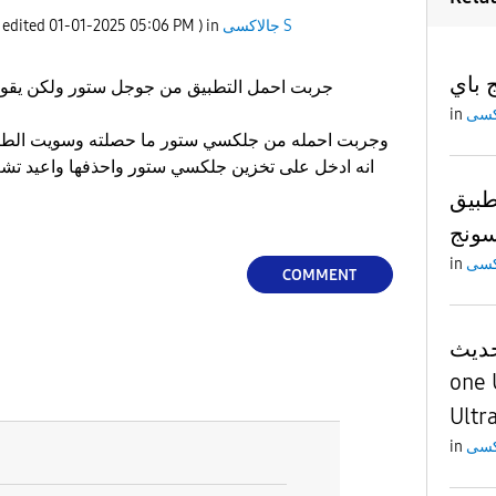
جالاكسى S
) in
05:06 PM
‎01-01-2025
t edited
 باي
جربت احمل التطبيق من جوجل ستور ولكن يقول
in
وجربت احمله من جلكسي ستور ما حصلته وسويت الطري
انه ادخل على تخزين جلكسي ستور واحذفها واعيد تشغيل الجهاز ولكن ما تضبط
طبيق
in
COMMENT
حديث
لجهاز S24
Ultr
in