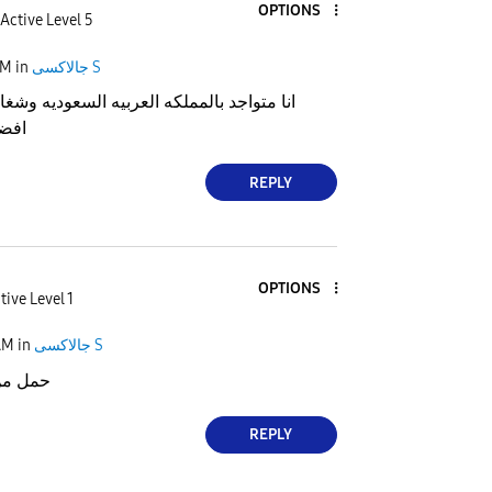
OPTIONS
Active Level 5
جالاكسى S
in
PM
انا متواجد بالمملكه العربيه السعوديه وشغ
افض
REPLY
OPTIONS
tive Level 1
جالاكسى S
in
AM
حمل من
REPLY