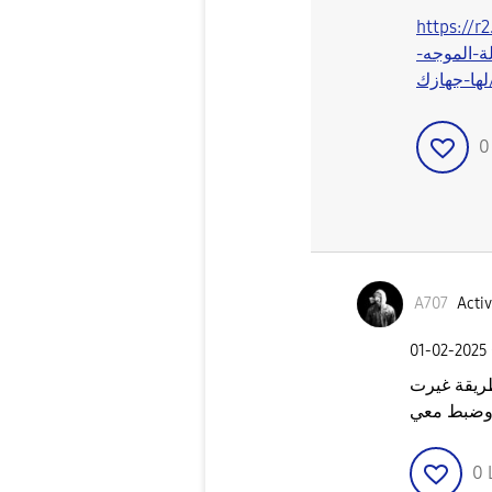
https://
ة-الموجه-
A707
Activ
‎01-02-2025
ت csc للسعودية
ضبط معي
0