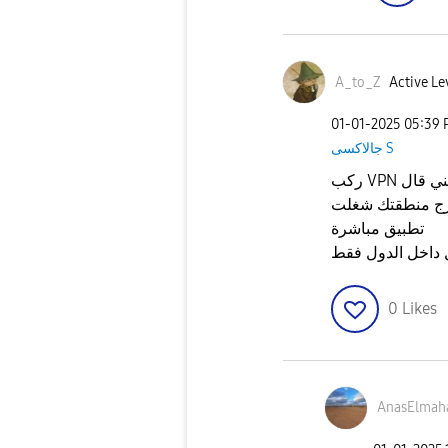
A_to_Z
Active Le
‎01-01-2025
05:39
جالاكسى S
ركب VPN وحط منطقة التطبيق مثال انا نزلت تطبيق صيني قال
طقتك شغلت vpn وضعت منطقة الصين في vpn ونزلت
تطبيق مباشرة
 داخل الدول فقط
0
Likes
AnasElmah