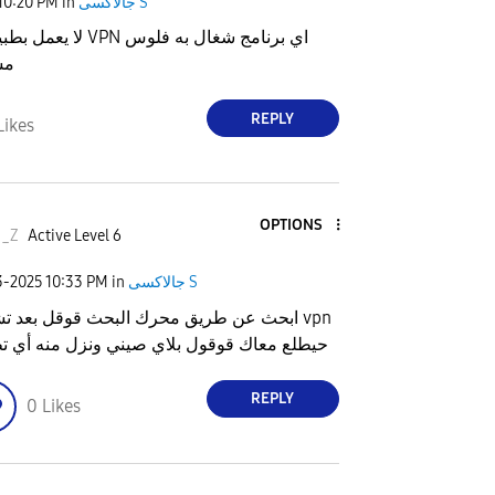
جالاكسى S
in
10:20 PM
لا يعمل بطبيق التجريبية N
مس
REPLY
Likes
OPTIONS
o_Z
Active Level 6
جالاكسى S
in
10:33 PM
3-2025
ابحث عن طريق محرك البحث قوقل بعد تشغيل
حيطلع معاك قوقول بلاي صيني ونزل منه أي ت
REPLY
0
Likes