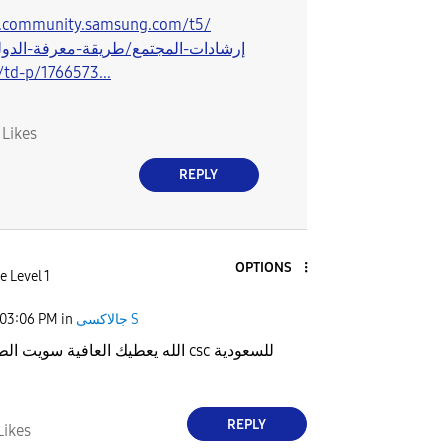
r2.community.samsung.com/t5/
إرشادات-المجتمع/طريقة-معرفة-الدول
لها-جهازك/td-p/1766573...
0
Likes
REPLY
OPTIONS
e Level 1
جالاكسى S
in
03:06 PM
الله يعطيك العافية سويت الطريقة غير
و
REPLY
Likes