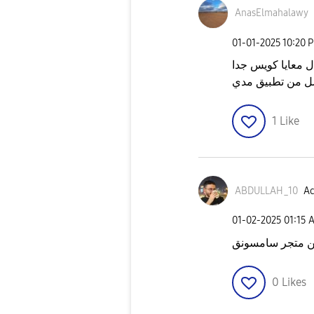
AnasElmahalawy
‎01-01-2025
10:20 
ال معايا كويس جدا
ل من تطبيق مدي
1
Like
ABDULLAH_10
Ac
‎01-02-2025
01:15 
 متجر سامسونق
0
Likes