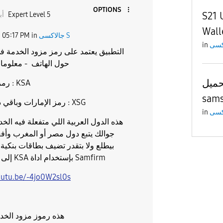
OPTIONS
S21 
Expert Level 5
أب
Wall
جالاكسى S
in
05:17 PM
5
in
التطبيق يعتمد على رمز مزود الخدمة ف
حول الهاتف - معلومات البرنامج
حميل
رمز السعودية : KSA
sams
رمز الإمارات وباقي دول للخليج : XSG
in
هذه الدول العربية اللي متفعلة فيه الخد
جوالك يتبع دول مصر أو المغرب وأفغ
بيطلع ولا بتقدر تضيف بطاقات بنكية 
بتغيير CSC إلى KSA بإستخدام اداة Samfirm
outu.be/-4jo0W2sl0s
هذه رموز مزود الخدم