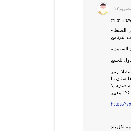
وسرور١٢٢
‎01-01-202
ي الضبط -
مة إذا رمز
انستان ما
سعودية إلا
https://y
ة لكل بلد