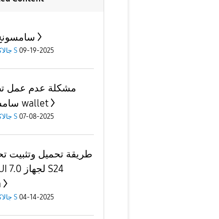
سامسونج
09-19-2025
جالاكسى S
مشكلة عدم عمل ت
سامسونج wallet
07-08-2025
جالاكسى S
طريقة تحميل وتثبيت ت
one UI 7.0 
a
04-14-2025
جالاكسى S