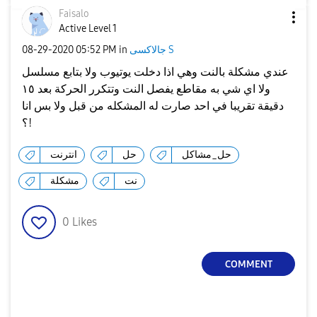
Faisalo
Active Level 1
جالاكسى S
in
05:52 PM
‎08-29-2020
عندي مشكلة بالنت وهي اذا دخلت يوتيوب ولا بتابع مسلسل
ولا اي شي به مقاطع يفصل النت وتتكرر الحركة بعد ١٥
دقيقة تقريبا في احد صارت له المشكله من قبل ولا بس انا
؟!
حل_مشاكل
حل
انترنت
نت
مشكلة
0
Likes
COMMENT