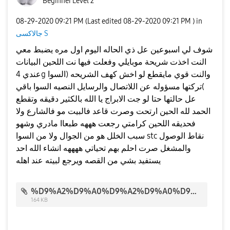
Beginner Level 2
‎08-29-2020
09:21 PM
(Last edited
‎08-29-2020
09:21 PM
) in
جالاكسى S
شوف لي اسبوعين عل ذي الحاله اليوم اول مره يضبط معي
النت اخذت شريحة موبايلي وفعلت فيها نت اللحين البيانات
عندي 4g والنت قوي مايقطع لو اخش كهف الشريحه (السوا
)تركتها مسؤوله عن اللاتصال والرسايل النصيه السوا باقي
عل حالتها حتا لو جت الابراج يا الله بالكثير دقيقه وتقطع
الحمد لله الحين ارتحت وصرت قاعد فالبيت مو فالشارع ولا
فحديقه اللحين كرامتي رجعت هههه طبعاا مادري وشهو
سبب الخلل هو من الجوال ولا من السوا stc نقاط الوصول
والمشغل صرت احلم بهم تحياتي ههههه انشاء الله احد
يستفيد بشي من القصه ويرجع لبيته عند اهله
%D9%A2%D9%A0%D9%A2%D9%A0%D9%A0%D9%A8%D9%A2%D9%A9_%D9%A2%D9%A1%D9%A0%D9%A8%D9%A0%D9%A2.jpg
164 KB