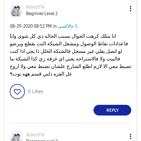
Azooz516
Beginner Level 2
جالاكسى S
in
08:52 PM
‎08-29-2020
انا مثلك كرهت الجوال بسبب الحاله ذي كل شوي وانا
فاعدادات نقاط الوصول ومشغل الشبكة النت يقطع وبرضو
لو اتصل يقلي غير مسجل فالشبكة الخلل ذا يجي اذا كنت
فالبيت ولا فالاستراحه يعني اي غرفه زي كذا الشبكة ما
تضبط معي الا لازم اطلع الشارع علشان تضبط معي ولا اروح
عل الفره ذلني قسم ههه نوت٩
0
Likes
REPLY
Azooz516