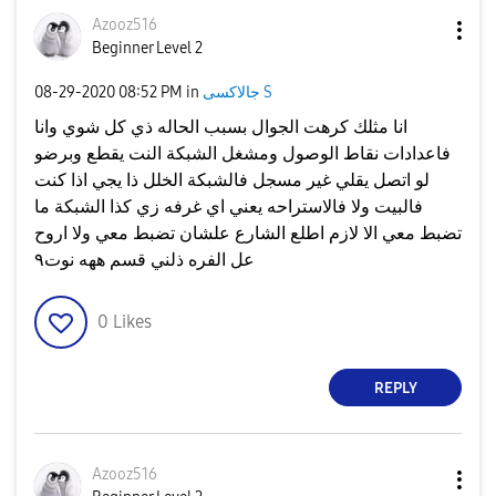
Azooz516
Beginner Level 2
جالاكسى S
in
08:52 PM
‎08-29-2020
انا مثلك كرهت الجوال بسبب الحاله ذي كل شوي وانا
فاعدادات نقاط الوصول ومشغل الشبكة النت يقطع وبرضو
لو اتصل يقلي غير مسجل فالشبكة الخلل ذا يجي اذا كنت
فالبيت ولا فالاستراحه يعني اي غرفه زي كذا الشبكة ما
تضبط معي الا لازم اطلع الشارع علشان تضبط معي ولا اروح
عل الفره ذلني قسم ههه نوت٩
0
Likes
REPLY
Azooz516