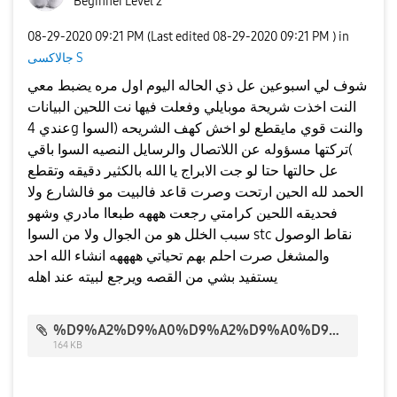
Beginner Level 2
‎08-29-2020
09:21 PM
(Last edited
‎08-29-2020
09:21 PM
) in
جالاكسى S
شوف لي اسبوعين عل ذي الحاله اليوم اول مره يضبط معي
النت اخذت شريحة موبايلي وفعلت فيها نت اللحين البيانات
عندي 4g والنت قوي مايقطع لو اخش كهف الشريحه (السوا
)تركتها مسؤوله عن اللاتصال والرسايل النصيه السوا باقي
عل حالتها حتا لو جت الابراج يا الله بالكثير دقيقه وتقطع
الحمد لله الحين ارتحت وصرت قاعد فالبيت مو فالشارع ولا
فحديقه اللحين كرامتي رجعت هههه طبعاا مادري وشهو
سبب الخلل هو من الجوال ولا من السوا stc نقاط الوصول
والمشغل صرت احلم بهم تحياتي ههههه انشاء الله احد
يستفيد بشي من القصه ويرجع لبيته عند اهله
%D9%A2%D9%A0%D9%A2%D9%A0%D9%A0%D9%A8%D9%A2%D9%A9_%D9%A2%D9%A1%D9%A0%D9%A8%D9%A0%D9%A2.jpg
164 KB