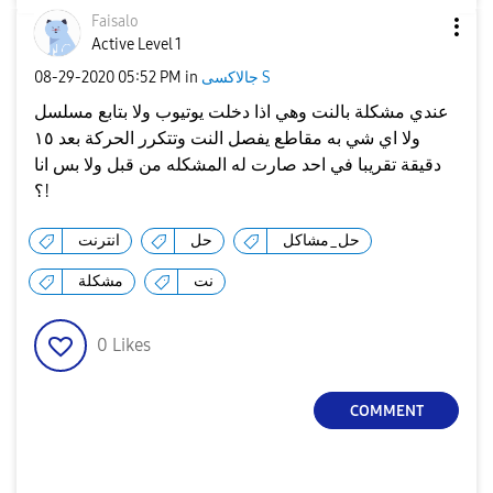
Faisalo
Active Level 1
جالاكسى S
in
05:52 PM
‎08-29-2020
عندي مشكلة بالنت وهي اذا دخلت يوتيوب ولا بتابع مسلسل
ولا اي شي به مقاطع يفصل النت وتتكرر الحركة بعد ١٥
دقيقة تقريبا في احد صارت له المشكله من قبل ولا بس انا
؟!
حل_مشاكل
حل
انترنت
نت
مشكلة
0
Likes
COMMENT