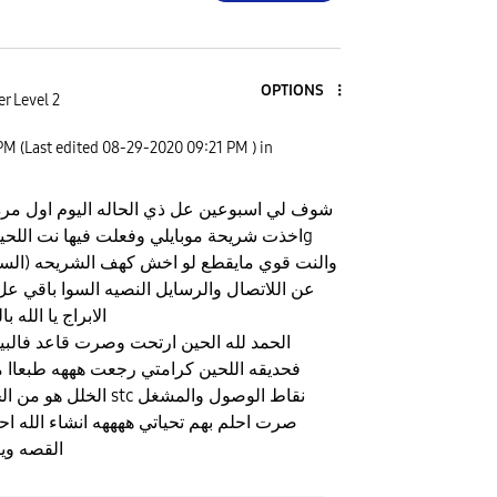
OPTIONS
r Level 2
 PM
(Last edited
‎08-29-2020
09:21 PM
) in
شوف لي اسبوعين عل ذي الحاله اليوم اول مر
والنت قوي مايقطع لو اخش كهف الشريحه (السوا
عن اللاتصال والرسايل النصيه السوا باقي عل 
الابراج يا الله 
الحمد لله الحين ارتحت وصرت قاعد فالبي
فحديقه اللحين كرامتي رجعت هههه طبعاا
الخلل هو من الجوال ولا من
صرت احلم بهم تحياتي ههههه انشاء الله ا
القصه وير