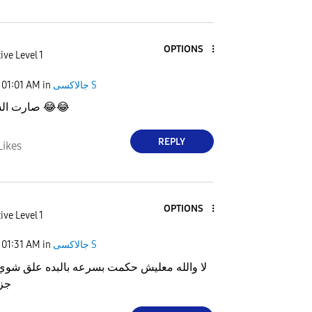
OPTIONS
ive Level 1
جالاكسى S
in
01:01 AM
😂
😂
صارت الشبكه اسواء
REPLY
Likes
OPTIONS
ive Level 1
جالاكسى S
in
01:31 AM
لا والله معليش حكمت بسرعه بالبده علق شوي
جزا