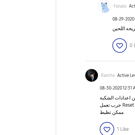
Faisalo
Act
‎08-29-2020
يحه اللحين
0
Ramihs
Active Le
‎08-30-2020
12:31
ن اعدادات الشكبة
Reset ne
ممكن تظبط
1
Like