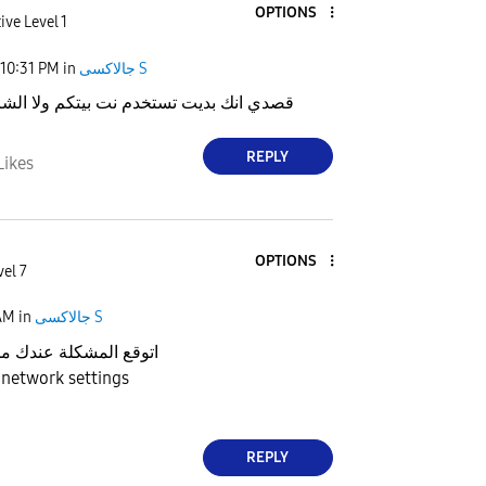
OPTIONS
ive Level 1
جالاكسى S
in
10:31 PM
قصدي انك بديت تستخدم نت بيتكم ولا الشر
REPLY
Likes
OPTIONS
vel 7
جالاكسى S
in
 AM
اتوقع المشكلة عندك م
جرب تعمل twork settings
REPLY