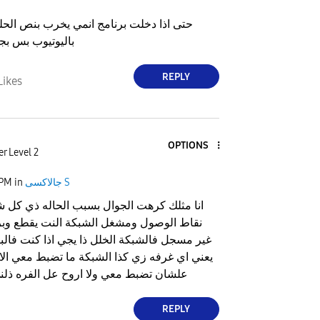
حتى اذا دخلت برنامج انمي يخرب بنص ال
باليوتيوب بس ب
REPLY
Likes
OPTIONS
r Level 2
جالاكسى S
in
 PM
انا مثلك كرهت الجوال بسبب الحاله ذي كل ش
نقاط الوصول ومشغل الشبكة النت يقطع وبر
غير مسجل فالشبكة الخلل ذا يجي اذا كنت فالبي
يعني اي غرفه زي كذا الشبكة ما تضبط معي الا 
علشان تضبط معي ولا اروح عل الفره ذلن
REPLY