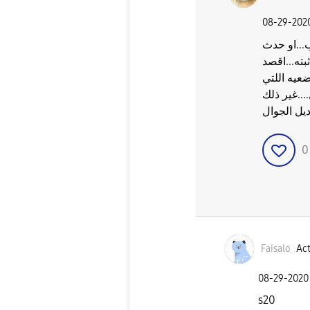
‎08-29-202
...او حدث
بته...اقصد
عيه اللتي
..غير ذلك
يل الجوال
Faisalo
Act
‎08-29-2020
s20