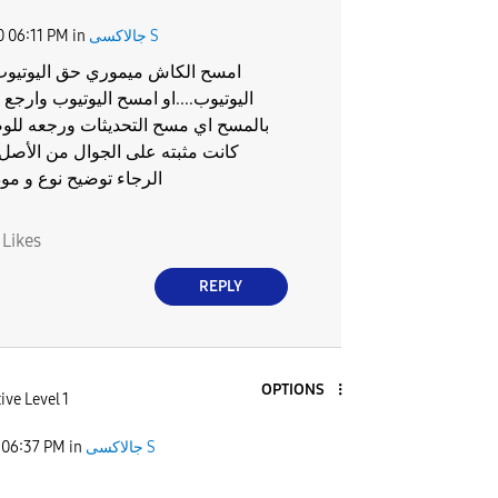
جالاكسى S
in
06:11 PM
0
امسح الكاش ميموري حق اليوتيوب
اليوتيوب....او امسح اليوتيوب وارجع ث
بالمسح اي مسح التحديثات ورجعه للوض
كانت مثبته على الجوال من الأصل..
الرجاء توضيح نوع و مود
0
Likes
REPLY
OPTIONS
ive Level 1
جالاكسى S
in
06:37 PM