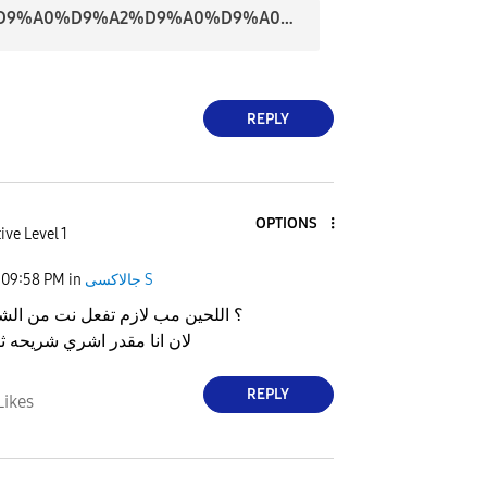
%D9%A2%D9%A0%D9%A2%D9%A0%D9%A0%D9%A8%D9%A2%D9%A9_%D9%A2%D9%A1%D9%A0%D9%A8%D9%A0%D9%A2.jpg
REPLY
OPTIONS
ive Level 1
جالاكسى S
in
09:58 PM
؟ اللحين مب لازم تفعل نت من ال
لان انا مقدر اشري شريحه ثا
REPLY
Likes