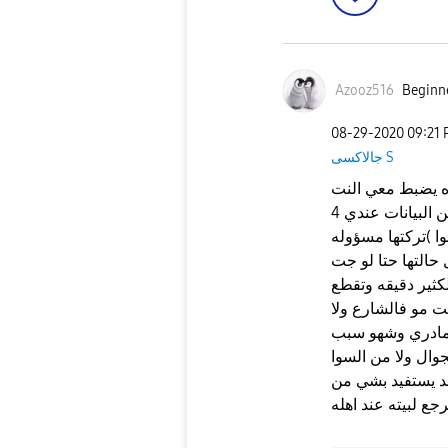
Azooz516
Beginne
‎08-29-2020
09:21
جالاكسى S
ه يضبط معي النت
اخذت شريحة موبايلي وفعلت فيها نت اللحين البيانات عندي 4g
 )تركتها مسؤوله
حالتها حتا لو جت
بالكثير دقيقه وتقطع
ت مو فالشارع ولا
 مادري وشهو سبب
 السوا stc نقاط الوصول والمشغل
حد يستفيد بشي من
جع لبيته عند اهله