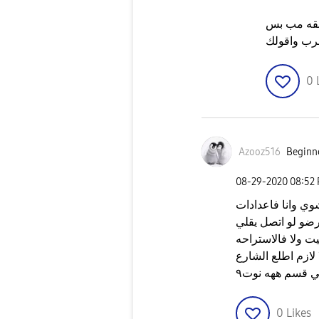
حلقه مب بس
جرب واقولك
0
Azooz516
Beginne
‎08-29-2020
08:52
وي وانا فاعدادات
ضو لو اتصل يقلي
ت ولا فالاستراحه
لازم اطلع الشارع
ي قسم ههه نوت٩
0
Likes