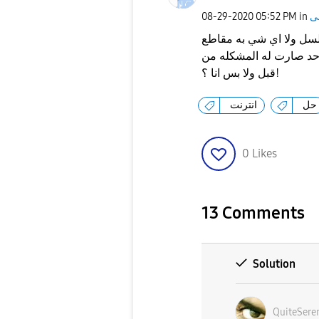
‎08-29-2020
05:52 PM
in
لسل ولا اي شي به مقاطع
١ دقيقة تقريبا في احد صارت له المشكله من
قبل ولا بس انا ؟!
حل
انترنت
0
Likes
13 Comments
Solution
QuiteSere