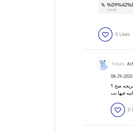
164 KB
0
Likes
Faisalo
Act
‎08-29-2020
شريحه صح ؟
نيه فيها نت
0