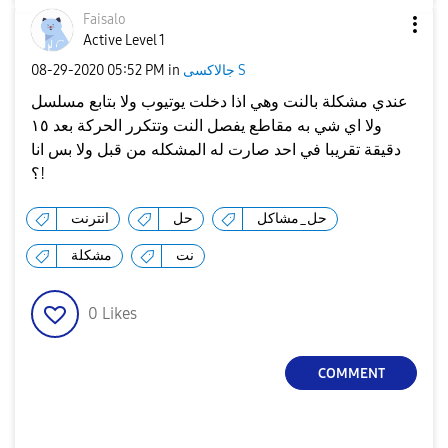
Faisalo
Active Level 1
جالاكسى S
in
05:52 PM
‎08-29-2020
عندي مشكلة بالنت وهي اذا دخلت يوتيوب ولا بتابع مسلسل
ولا اي شي به مقاطع يفصل النت وتتكرر الحركة بعد ١٥
دقيقة تقريبا في احد صارت له المشكله من قبل ولا بس انا
؟!
حل_مشاكل
حل
انترنت
نت
مشكلة
0
Likes
COMMENT