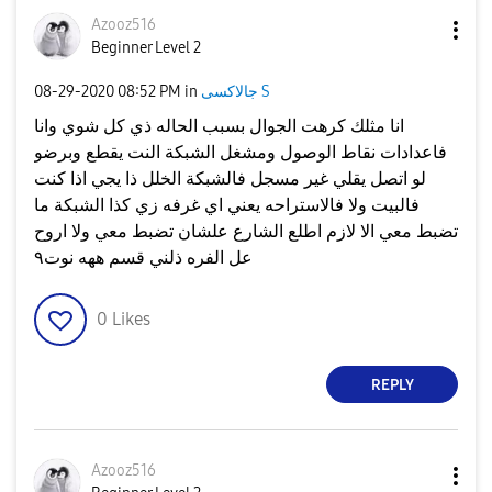
Azooz516
Beginner Level 2
جالاكسى S
in
08:52 PM
‎08-29-2020
انا مثلك كرهت الجوال بسبب الحاله ذي كل شوي وانا
فاعدادات نقاط الوصول ومشغل الشبكة النت يقطع وبرضو
لو اتصل يقلي غير مسجل فالشبكة الخلل ذا يجي اذا كنت
فالبيت ولا فالاستراحه يعني اي غرفه زي كذا الشبكة ما
تضبط معي الا لازم اطلع الشارع علشان تضبط معي ولا اروح
عل الفره ذلني قسم ههه نوت٩
0
Likes
REPLY
Azooz516