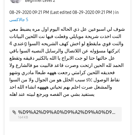
Beginner Level 2
‎08-29-2020
09:21 PM
(Last edited
‎08-29-2020
09:21 PM
) in
جالاكسى S
شوف لي اسبوعين عل ذي الحاله اليوم اول مره يضبط معي
النت اخذت شريحة موبايلي وفعلت فيها نت اللحين البيانات
عندي 4g والنت قوي مايقطع لو اخش كهف الشريحه (السوا
)تركتها مسؤوله عن اللاتصال والرسايل النصيه السوا باقي
عل حالتها حتا لو جت الابراج يا الله بالكثير دقيقه وتقطع
الحمد لله الحين ارتحت وصرت قاعد فالبيت مو فالشارع ولا
فحديقه اللحين كرامتي رجعت هههه طبعاا مادري وشهو
سبب الخلل هو من الجوال ولا من السوا stc نقاط الوصول
والمشغل صرت احلم بهم تحياتي ههههه انشاء الله احد
يستفيد بشي من القصه ويرجع لبيته عند اهله
%D9%A2%D9%A0%D9%A2%D9%A0%D9%A0%D9%A8%D9%A2%D9%A9_%D9%A2%D9%A1%D9%A0%D9%A8%D9%A0%D9%A2.jpg
164 KB