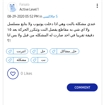
Faisalo
Active Level 1
جالاكسى S
in
05:52 PM
‎08-29-2020
عندي مشكلة بالنت وهي اذا دخلت يوتيوب ولا بتابع مسلسل
ولا اي شي به مقاطع يفصل النت وتتكرر الحركة بعد ١٥
دقيقة تقريبا في احد صارت له المشكله من قبل ولا بس انا
؟!
حل_مشاكل
حل
انترنت
نت
مشكلة
0
Likes
COMMENT