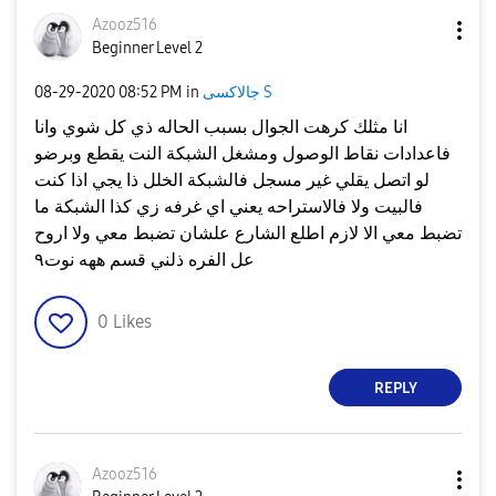
Azooz516
Beginner Level 2
جالاكسى S
in
08:52 PM
‎08-29-2020
انا مثلك كرهت الجوال بسبب الحاله ذي كل شوي وانا
فاعدادات نقاط الوصول ومشغل الشبكة النت يقطع وبرضو
لو اتصل يقلي غير مسجل فالشبكة الخلل ذا يجي اذا كنت
فالبيت ولا فالاستراحه يعني اي غرفه زي كذا الشبكة ما
تضبط معي الا لازم اطلع الشارع علشان تضبط معي ولا اروح
عل الفره ذلني قسم ههه نوت٩
0
Likes
REPLY
Azooz516