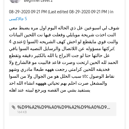
Beginner Level 2
‎08-29-2020
09:21 PM
(Last edited
‎08-29-2020
09:21 PM
) in
جالاكسى S
شوف لي اسبوعين عل ذي الحاله اليوم اول مره يضبط معي
النت اخذت شريحة موبايلي وفعلت فيها نت اللحين البيانات
عندي 4g والنت قوي مايقطع لو اخش كهف الشريحه (السوا
)تركتها مسؤوله عن اللاتصال والرسايل النصيه السوا باقي
عل حالتها حتا لو جت الابراج يا الله بالكثير دقيقه وتقطع
الحمد لله الحين ارتحت وصرت قاعد فالبيت مو فالشارع ولا
فحديقه اللحين كرامتي رجعت هههه طبعاا مادري وشهو
سبب الخلل هو من الجوال ولا من السوا stc نقاط الوصول
والمشغل صرت احلم بهم تحياتي ههههه انشاء الله احد
يستفيد بشي من القصه ويرجع لبيته عند اهله
%D9%A2%D9%A0%D9%A2%D9%A0%D9%A0%D9%A8%D9%A2%D9%A9_%D9%A2%D9%A1%D9%A0%D9%A8%D9%A0%D9%A2.jpg
164 KB