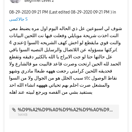
Beginner Level 2
‎08-29-2020
09:21 PM
(Last edited
‎08-29-2020
09:21 PM
) in
جالاكسى S
شوف لي اسبوعين عل ذي الحاله اليوم اول مره يضبط معي
النت اخذت شريحة موبايلي وفعلت فيها نت اللحين البيانات
عندي 4g والنت قوي مايقطع لو اخش كهف الشريحه (السوا
)تركتها مسؤوله عن اللاتصال والرسايل النصيه السوا باقي
عل حالتها حتا لو جت الابراج يا الله بالكثير دقيقه وتقطع
الحمد لله الحين ارتحت وصرت قاعد فالبيت مو فالشارع ولا
فحديقه اللحين كرامتي رجعت هههه طبعاا مادري وشهو
سبب الخلل هو من الجوال ولا من السوا stc نقاط الوصول
والمشغل صرت احلم بهم تحياتي ههههه انشاء الله احد
يستفيد بشي من القصه ويرجع لبيته عند اهله
%D9%A2%D9%A0%D9%A2%D9%A0%D9%A0%D9%A8%D9%A2%D9%A9_%D9%A2%D9%A1%D9%A0%D9%A8%D9%A0%D9%A2.jpg
164 KB