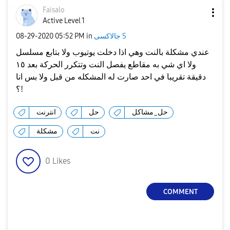
Faisalo
Active Level 1
جالاكسى S
in
05:52 PM
‎08-29-2020
عندي مشكلة بالنت وهي اذا دخلت يوتيوب ولا بتابع مسلسل
ولا اي شي به مقاطع يفصل النت وتتكرر الحركة بعد ١٥
دقيقة تقريبا في احد صارت له المشكله من قبل ولا بس انا
؟!
حل_مشاكل
حل
انترنت
نت
مشكلة
0
Likes
COMMENT