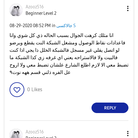
Azooz516
Beginner Level 2
جالاكسى S
in
08:52 PM
‎08-29-2020
انا مثلك كرهت الجوال بسبب الحاله ذي كل شوي وانا
فاعدادات نقاط الوصول ومشغل الشبكة النت يقطع وبرضو
لو اتصل يقلي غير مسجل فالشبكة الخلل ذا يجي اذا كنت
فالبيت ولا فالاستراحه يعني اي غرفه زي كذا الشبكة ما
تضبط معي الا لازم اطلع الشارع علشان تضبط معي ولا اروح
عل الفره ذلني قسم ههه نوت٩
0
Likes
REPLY
Azooz516