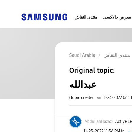
معرض جالاكسى
منتدى النقاش
منتدى النقاش
Saudi Arabia
Original topic:
عبدالله
(Topic created on: 11-24-2022 06:1
AbdullahHazazi
Active Le
‎11-23-2022
11:36 PM
in