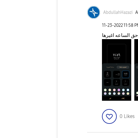
AbdullahHazazi
A
‎11-23-2022
11:58 
حق الساعه اغيرها
0
Likes