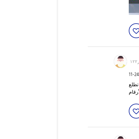
١
‎11-2
تطلع