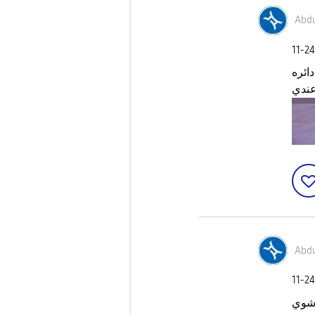
Abdu
‎11-2
ائره
عندي
Abdu
‎11-2
 شوي