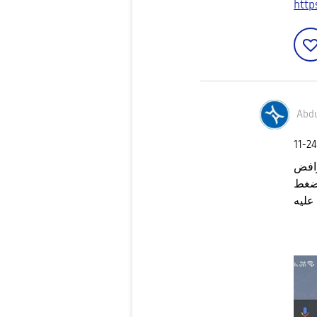
http
Abdu
‎11-2
رافض
اضغط
عليه