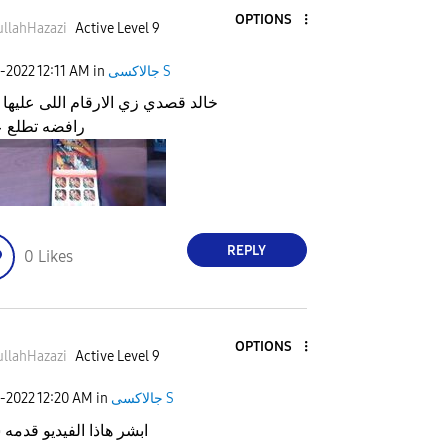
OPTIONS
llahHazazi
Active Level 9
جالاكسى S
in
12:11 AM
4-2022
خالد قصدي زي الارقام اللى عليها د
رافضه تطلع 
REPLY
0
Likes
OPTIONS
llahHazazi
Active Level 9
جالاكسى S
in
12:20 AM
4-2022
ابشر هاذا الفيديو قدمه