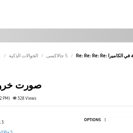
 خروشة في الكاميرا
جالاكسى S
الجوالات الذكية
م
صورت خروش
32 PM)
328
Views
OPTIONS
l 3
جالاكسى S