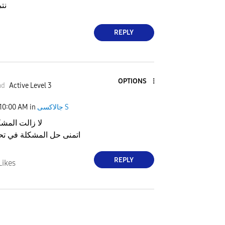
نت
REPLY
OPTIONS
ad
Active Level 3
جالاكسى S
in
10:00 AM
لا زالت المش
اتمنى حل المشكلة في تح
REPLY
Likes