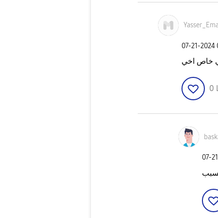
Yasser_Em
‎07-21-2024
ي خاص اخي
0
bask
‎07-2
لسبب