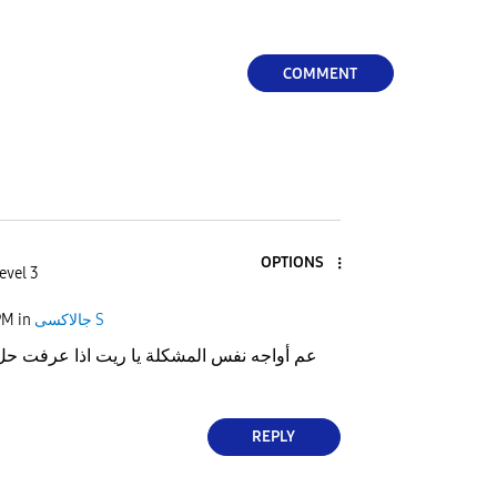
a
COMMENT
y
OPTIONS
evel 3
V
جالاكسى S
in
PM
عم أواجه نفس المشكلة يا ريت اذا عرفت حل 
i
REPLY