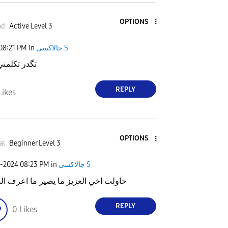
d
OPTIONS
ad
Active Level 3
جالاكسى S
in
08:21 PM
e
تگدر تكلمن
REPLY
Likes
o
OPTIONS
al
Beginner Level 3
جالاكسى S
in
08:23 PM
1-2024
حاولت اخي العزيز ما يصير ما اعرف ا
REPLY
0
Likes