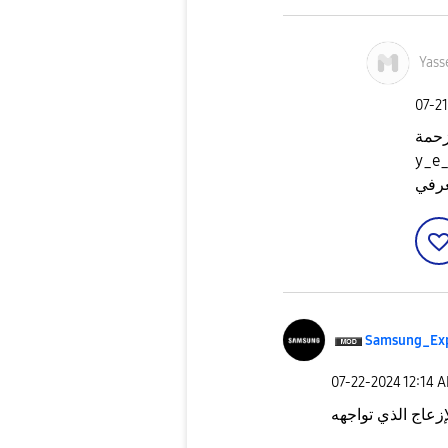
Yas
‎07-2
زحمة
y_e
عرفي
Samsung_Ex
‎07-22-2024
12:14 
إزعاج الذي تواجهه