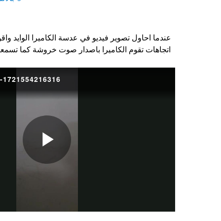
عندما احاول تصوير فيديو في عدسة الكاميرا الوايد واق
اتجاهات تقوم الكاميرا باصدار صوت خروشة كما تسمعون 
-1721554216316
P
l