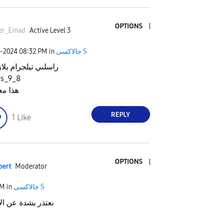
OPTIONS
ser_Emad
Active Level 3
جالاكسى S
in
08:32 PM
1-2024
راسلني تيلجرام بلا
_s_9_8
هذا م
REPLY
1
Like
OPTIONS
pert
Moderator
جالاكسى S
in
AM
نعتذر بشدة عن ال