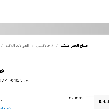
صباح الخير عليكم
جالاكسى S
الجوالات الذكية
صب
29 AM)
189
Views
OPTIONS
 2
Rela
جالاكسى S