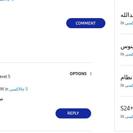
دالله
in
COMMENT
ينوس
in
OPTIONS
evel 5
in
AM
in
جالاكسى S
صب
S24
REPLY
in