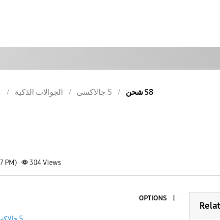
شحن S8
جالاكسى S
الجوالات الذكية
م
27 PM)
304
Views
OPTIONS
Rela
جالاكسى S