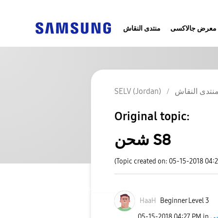
معرض جالاكسى
منتدى النقاش
SELV (Jordan)
نتدى النقاش
Original topic:
شحن S8
(Topic created on: 05-15-2018 04:
HaaH
Beginner Level 3
‎05-15-2018
04:27 PM
in