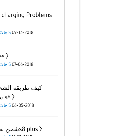
 charging Problems
جالاكسى S
09-13-2018
es
جالاكسى S
07-06-2018
كيف طريقه الشحن
سلكي s8
جالاكسى S
06-05-2018
شحن بطاريةs8 plus