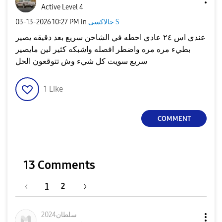
Active Level 4
جالاكسى S
in
10:27 PM
‎03-13-2026
عندي اس ٢٤ عادي احطه في الشاحن سريع بعد دقيقه يصير
بطيء مره مره واضطر افصله واشبكه كثير لين مايصير
سريع سويت كل شيء وش تتوقعون الحل
1
Like
COMMENT
13 Comments
1
2
سلطان2024