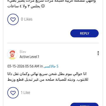
واللهي مشكله غرييه اشبكه مرات سريع مرات يصير بطيء
😑
يجلس ٣ ولا ٤ ساعات
0
Likes
REPLY
Blev
Active Level 1
جالاكسى S
in
05:56 AM
‎03-15-2026
انا جوالي بيوم بطل شحن سريع نهائي وكمان نقل داتا
للابتوب. وديته للصيانة صلحه من غير تبديل قطع وزبط
1
Like