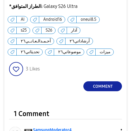
Galaxy S26 Ultra
*الطراز المتوافق:
AI
Android16
oneui8.5
آذار
S26
s25
أرشاداتي٢٦
أحـمـدالـعـانــي٢٦
ميزات
موضوعاتي٢٦
تحديثاتي٢٦
3
Likes
COMMENT
1 Comment
SamsungModerato
r4