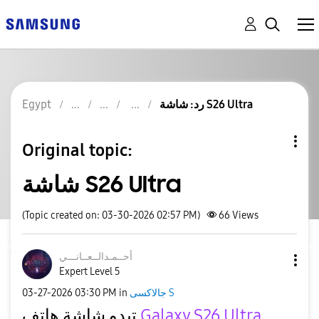
رد: شاشة S26 Ultra
Egypt
Original topic:
شاشة S26 Ultra
(Topic created on: 03-30-2026 02:57 PM)
66
Views
أحــمـدالــعــا
نـــي
Expert Level 5
جالاكسى S
in
03:30 PM
‎03-27-2026
Galaxy S26 Ultra
تبدو شاشة هاتف