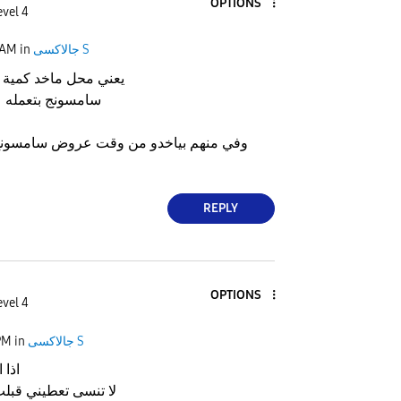
OPTIONS
evel 4
جالاكسى S
in
 AM
يعني محل ماخد كمية ا
سامسونج بتعمله
وفي منهم بياخدو من وقت عروض سامسونج و
REPLY
OPTIONS
evel 4
جالاكسى S
in
PM
اذا 
لا تنسى تعطيني قبل