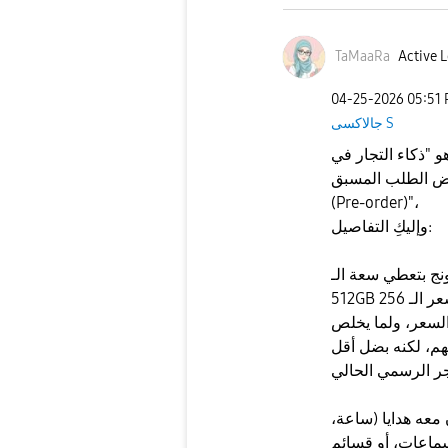
TaMaaRa
Active L
‎04-25-2026
05:51
جالاكسى S
و "ذكاء التجار في
ض الطلب المسبق
(Pre-order)"،
وإليكِ التفاصيل:
نج بتعطي سعة الـ
السعر، ولما يخلص
هم، لكنه بضل أقل
 معه هدايا (ساعة،
ماعات، أو قسائم