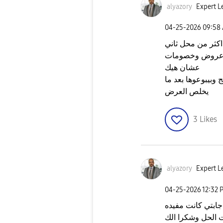
alyazory
Expert L
‎04-25-2026
09:58
كثر من محل ثاني
 عروض وخصومات
عشان هيك
بيبوعوها بعد ما
يخلص العرض
3
Likes
alyazory
Expert L
‎04-25-2026
12:32 
اجابتي كانت مفيده
ت الحل وشكرا الك