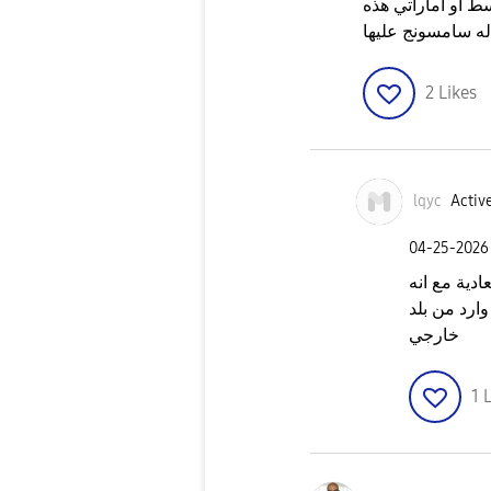
ط او اماراتي هذه
له سامسونج عليها
2
Likes
lqyc
Active
‎04-25-2026
ادية مع انه
رد من بلد
خارجي
1
L