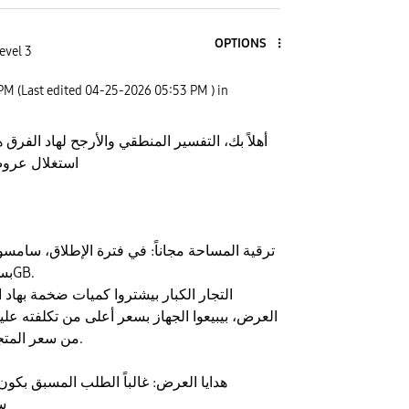
OPTIONS
evel 3
 PM
(Last edited
‎04-25-2026
05:53 PM
) in
أهلاً بك، التفسير المنطقي والأرجح لهاد الفرق ه
استغلال عرو
ترقية المساحة مجاناً: في فترة الإطلاق، سامسو
512GB بسعر الـ 256GB.
التجار الكبار بيشتروا كميات ضخمة بهاد 
العرض، بيبيعوا الجهاز بسعر أعلى من تكلفته علي
من سعر المتجر الرسمي الحالي.
هدايا العرض: غالباً الطلب المسبق بكون
س