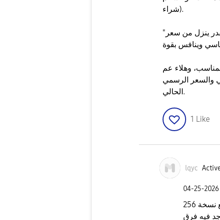
شراء).
"البكج"، ببيع الهدايا لحال والجهاز لحال، وهيك بقدر ينزل من سعر
لمناسب، وهلاء عم
ي والسعر الرسمي
الحالي.
1
Like
lqyc
Active
‎04-25-2026
لا شفت متاجر بتبيع نسخة 256GB ومعه بكج سماعة
د فيه فرق