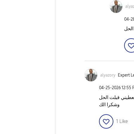
alya
‎04-
الحل
alyazory
Expert L
‎04-25-2026
12:55 
تعطيني قبلت الحل
وشكرا الك
1
Like