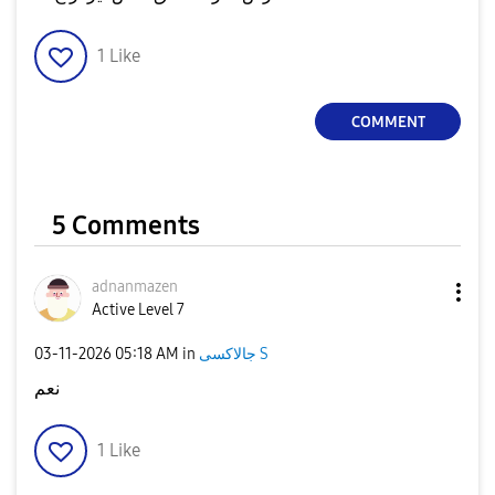
1
Like
COMMENT
5 Comments
adnanmazen
Active Level 7
‎03-11-2026
05:18 AM
in
جالاكسى S
نعم
1
Like